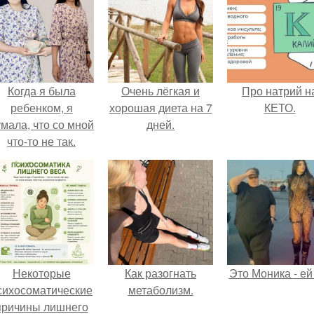
Когда я была
Очень лёгкая и
Про натрий н
ребенком, я
хорошая диета на 7
КЕТО.
мала, что со мной
дней.
что-то не так.
Некоторые
Как разогнать
Это Моника - ей
сихосоматические
метаболизм.
причины лишнего