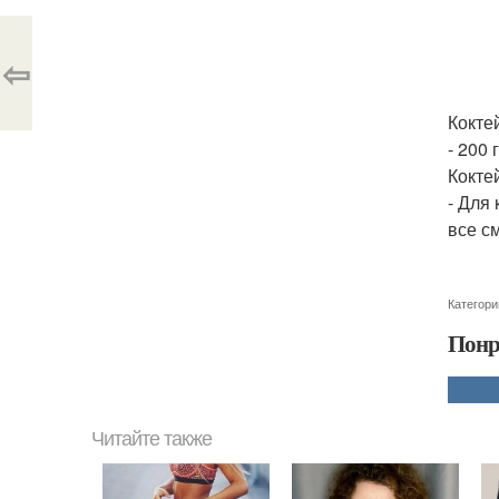
⇦
Кокте
- 200
Кокте
- Для
все с
Категори
Понр
Читайте также