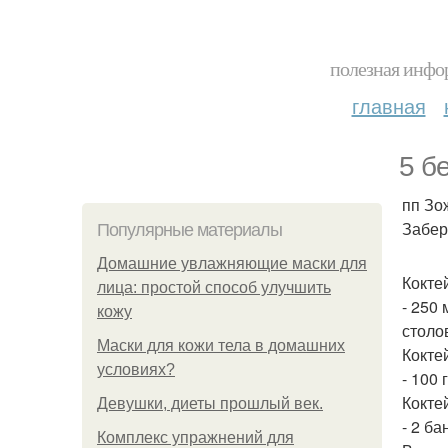
полезная инфор
главная
5 б
пп Зо
Забер
Популярные материалы
Домашние увлажняющие маски для
Кокте
лица: простой способ улучшить
- 250
кожу
столо
Маски для кожи тела в домашних
Кокте
условиях?
- 100
Кокте
Девушки, диеты прошлый век.
- 2 б
Комплекс упражнений для