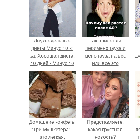
Двухнедельные
Так влияет ли
диеты Минус 10 кг
перименопауза и
за. Хорошая диета.
менопауза на вес
ду
10 дней - Минус 10
или все это
кг.
ерунда?
Домашние конфеты
Представляете,
"Три Мушкетера" -
какая грустная
п
это легкая,
новость?