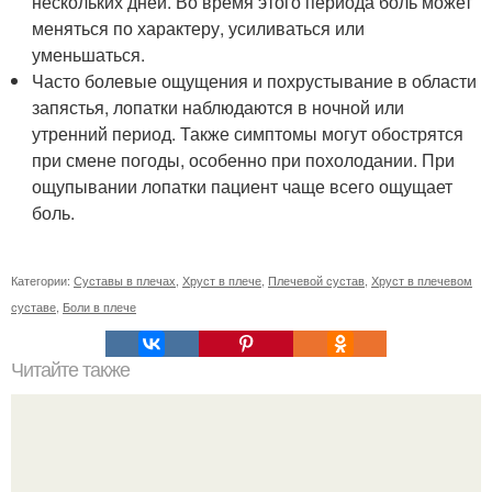
нескольких дней. Во время этого периода боль может
меняться по характеру, усиливаться или
уменьшаться.
Часто болевые ощущения и похрустывание в области
запястья, лопатки наблюдаются в ночной или
утренний период. Также симптомы могут обострятся
при смене погоды, особенно при похолодании. При
ощупывании лопатки пациент чаще всего ощущает
боль.
Категории:
Суставы в плечах
,
Хруст в плече
,
Плечевой сустав
,
Хруст в плечевом
суставе
,
Боли в плече
Читайте также