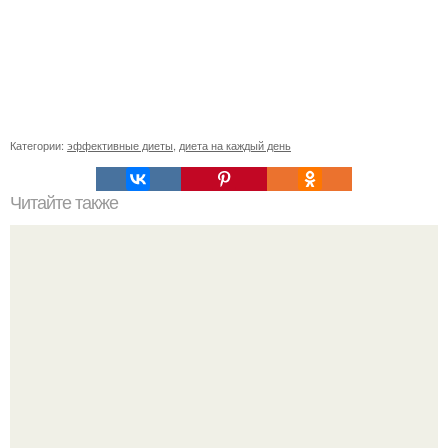
Категории:
эффективные диеты
,
диета на каждый день
Читайте также
Смесь для иммунитета "Имбирь - Лимон - мед".