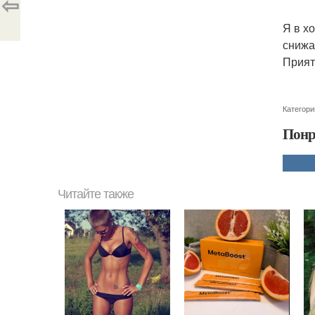
⇦
Я в х
снижа
Прият
Категори
Понр
Читайте также