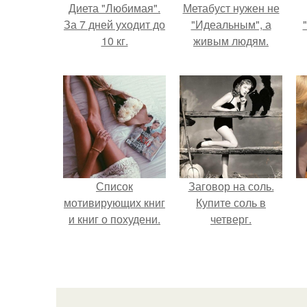
Диета "Любимая".
Метабуст нужен не
За 7 дней уходит до
"Идеальным", а
10 кг.
живым людям.
Список
Заговор на соль.
мотивирующих книг
Купите соль в
и книг о похудени.
четверг.