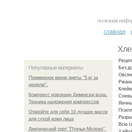
полезная инфор
главная
Хле
Рецеп
Без д
Популярные материалы
Овсяны
Примерное меню диеты "5 кг за
Ржаные
неделю".
Клейко
Компресс новокаин Димексид вода.
Соевый
Техника наложения компрессов
Яичны
Псилли
Откройте для себя 10 лучших масок
Разрых
для сухой кожи лица
Всю с
Диетический торт "Птичье Молоко".
2 яйца