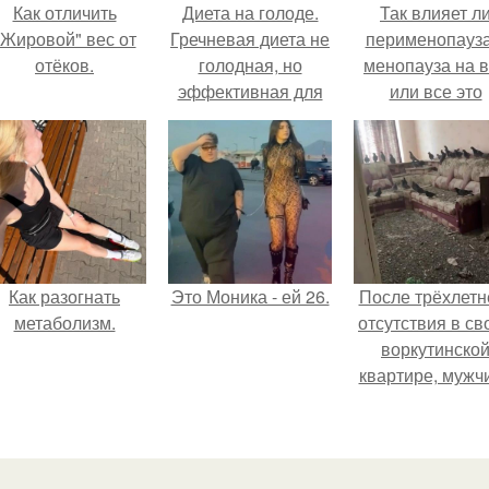
Как отличить
Диета на голоде.
Так влияет л
"Жировой" вес от
Гречневая диета не
перименопауза
отёков.
голодная, но
менопауза на 
эффективная для
или все это
похудения,
ерунда?
продолжительность
диеты 7-14 дней.
Как разогнать
Это Моника - ей 26.
После трёхлетн
метаболизм.
отсутствия в св
воркутинско
квартире, мужч
вернулся и
обнаружил, что 
жилище стал
пристанищем д