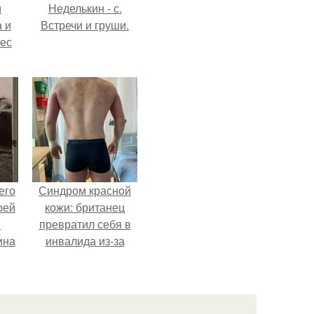
и
Неделькин - с.
 и
Встречи и груши.
вес
его
Синдром красной
оей
кожи: британец
й
превратил себя в
ина
инвалида из-за
бесконтрольного
его
использования
о
мази.
ля