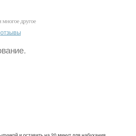
и многое другое
отзывы
ование.
 сыпучкой и оставить на 20 минут для набухания.