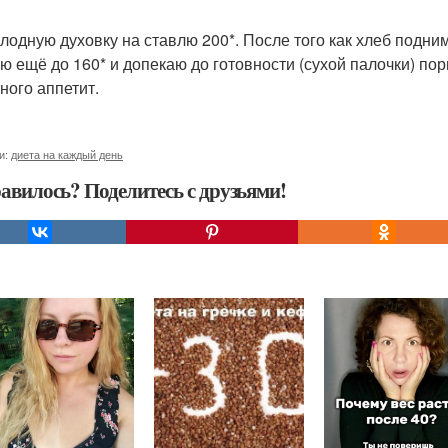
олодную духовку на ставлю 200*. После того как хлеб подни
ю ещё до 160* и допекаю до готовности (сухой палочки) по
ного аппетит.
и:
диета на каждый день
авилось? Поделитесь с друзьями!