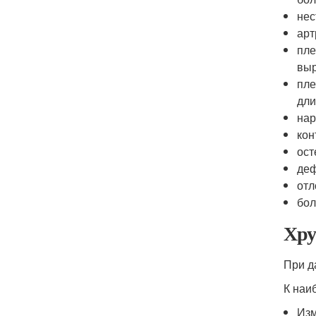
нес
арт
пле
выр
пле
дли
нар
кон
ост
деф
отл
бол
Хру
При д
К наи
Изм