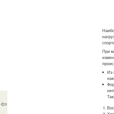
Наибо
нагру
спорт
При м
измен
проис
Из-
нак
Фор
неп
Так
⇦
Вос
Хро