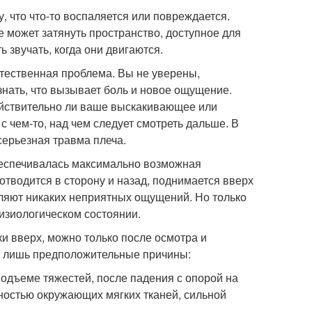
, что что-то воспаляется или повреждается.
 может затянуть пространство, доступное для
ь звучать, когда они двигаются.
стественная проблема. Вы не уверены,
 знать, что вызывает боль и новое ощущение.
ействительно ли ваше выскакивающее или
 чем-то, над чем следует смотреть дальше. В
серьезная травма плеча.
беспечивалась максимально возможная
отводится в сторону и назад, поднимается вверх
вляют никаких неприятных ощущений. Но только
физиологическом состоянии.
ки вверх, можно только после осмотра и
м лишь предположительные причины:
подъеме тяжестей, после падения с опорой на
чностью окружающих мягких тканей, сильной