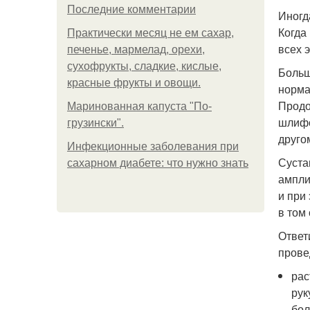
Последние комментарии
Иногд
Когда
Практически месяц не ем сахар,
всех 
печенье, мармелад, орехи,
сухофрукты, сладкие, кислые,
Больш
красные фрукты и овощи.
норма
Продо
Маринованная капуста "По-
шлифо
грузински".
друго
Инфекционные заболевания при
Суста
сахарном диабете: что нужно знать
ампли
и при
в том
Ответ
прове
рас
рук
бол