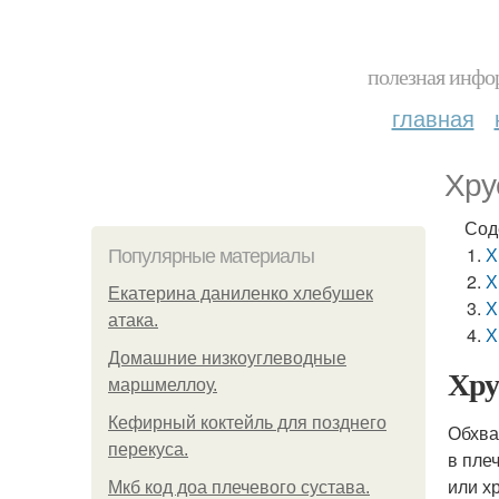
полезная инфор
главная
Хру
Сод
Х
Популярные материалы
Х
Екатерина даниленко хлебушек
Х
атака.
Х
Домашние низкоуглеводные
Хру
маршмеллоу.
Кефирный коктейль для позднего
Обхва
перекуса.
в пле
или х
Мкб код доа плечевого сустава.