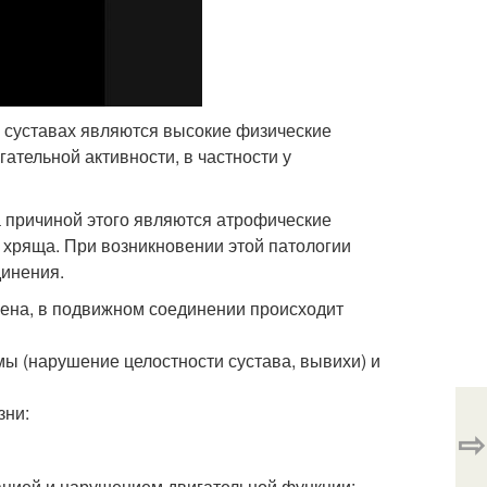
 суставах являются высокие физические
ательной активности, в частности у
а причиной этого являются атрофические
 хряща. При возникновении этой патологии
динения.
ена, в подвижном соединении происходит
ы (нарушение целостности сустава, вывихи) и
зни:
⇨
ацией и нарушением двигательной функции;