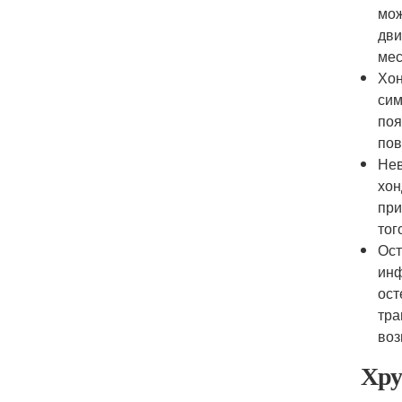
мож
дви
мес
Хон
сим
поя
пов
Нев
хон
при
тог
Ост
инф
ост
тра
воз
Хру