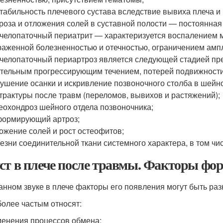
табильность плечевого сустава вследствие вывиха плеча и 
роза и отложения солей в суставной полости — постоянна
челопаточный периатрит — характеризуется воспалением мя
аженной болезненностью и отечностью, ограничением амп
челопаточный периартроз является следующей стадией пр
тельным прогрессирующим течением, потерей подвижности
ушение осанки и искривление позвоночного столба в шейно
трактуры после травм (переломов, вывихов и растяжений);
еохондроз шейного отдела позвоночника;
ормирующий артроз;
ожение солей и рост остеофитов;
езни соединительной ткани системного характера, в том чи
ст в плече после травмы. Факторы фо
анном звуке в плече факторы его появления могут быть ра
более частым относят:
енения процессов обмена;