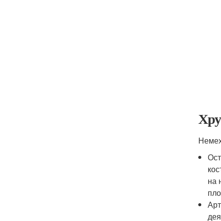
Хру
Немех
Ост
кос
на 
пло
Арт
дея