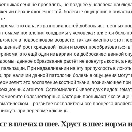
ет никак себя не проявлять, но позднее у человека наблю
жении верхних конечностей, болевые ощущения в области п
те.
дрома: это одна из разновидностей доброкачественных н
птомами появления хондромы у человека является боль пр
вляется в подростковом возрасте, так как именно в этот пе
ышенный рост хрящевой ткани и может преобразоваться в 
ринома: это ещё один из вариантов доброкачественной оп
дромы, данное образование растёт не вовнутрь кости, а на
 пальпации. При надавливании на эту припухлость в локот
о, при наличии данной патологии болевые ощущения могут 
еомиелит: это воспаление костной ткани, возникающее при
екционных агентов. Остеомиелит бывает двух видов: гема
еомиелите болезнетворные бактерии проникают к ключице 
вматическом – развитие воспалительного процесса являетс
никнуть при переломе ключицы.
ст в плечах и шее. Хруст в шее: норма 