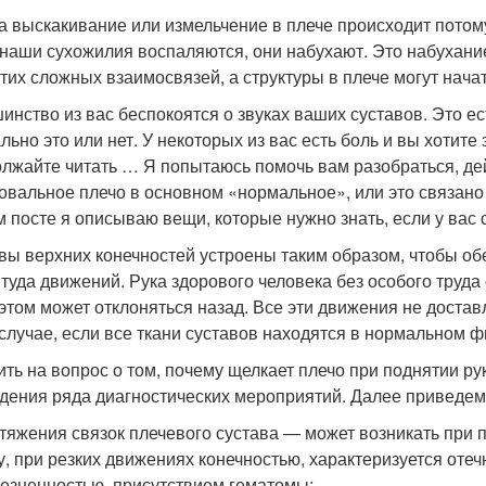
а выскакивание или измельчение в плече происходит потому
 наши сухожилия воспаляются, они набухают. Это набухание
этих сложных взаимосвязей, а структуры в плече могут начат
инство из вас беспокоятся о звуках ваших суставов. Это е
льно это или нет. У некоторых из вас есть боль и вы хотите
лжайте читать … Я попытаюсь помочь вам разобраться, д
вальное плечо в основном «нормальное», или это связано с
м посте я описываю вещи, которые нужно знать, если у вас 
вы верхних конечностей устроены таким образом, чтобы о
туда движений. Рука здорового человека без особого труда 
 этом может отклоняться назад. Все эти движения не доста
 случае, если все ткани суставов находятся в нормальном 
ить на вопрос о том, почему щелкает плечо при поднятии ру
дения ряда диагностических мероприятий. Далее приведе
тяжения связок плечевого сустава — может возникать при 
у, при резких движениях конечностью, характеризуется оте
езненностью, присутствием гематомы;