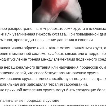
лее распространенным «провокатором» хруста в плечевых
зки или увеличенная гибкость сустава. При повышенной двиг
сменов, происходит повышение давления в синовии.
алоактивном образе жизни также может появляться хруст, 
ения в мышечной системе, слабость связок или отвердение
ходит усиление трения между элементами подвижного сое
за нерационального питания или нарушения процессов обм
опление солей, что способствует возникновению хруста.
мированию хруста в плече способствуют полученные травм
равильная или запоздалая терапия заболеваний.
же причиной появления хруста могут быть следующие боле
палительные процессы в суставе;
нические болезни сустава, характеризующиеся их деформ