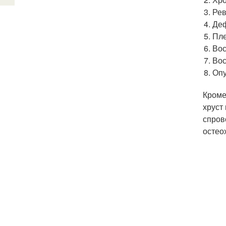
Рев
Де
Пле
Вос
Вос
Опу
Кроме
хруст
спров
остео