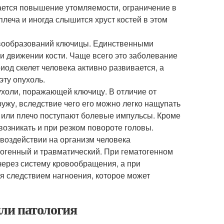
дается повышение утомляемости, ограничение в
леча и иногда слышится хруст костей в этом
овообразований ключицы. Единственными
и движении кости. Чаще всего это заболевание
риод скелет человека активно развивается, а
эту опухоль.
ухоли, поражающей ключицу. В отличие от
ружу, вследствие чего его можно легко нащупать
ь или плечо поступают болевые импульсы. Кроме
возникать и при резком повороте головы.
 воздействии на организм человека
тогенный и травматический. При гематогенном
через систему кровообращения, а при
я следствием нагноения, которое может
или патология