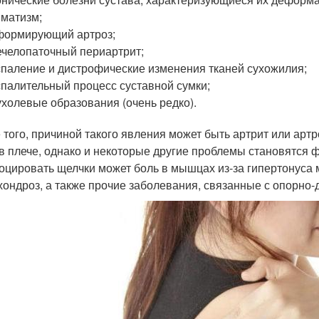
матизм;
формирующий артроз;
челопаточный периартрит;
паление и дистрофические изменения тканей сухожилия;
палительный процесс суставной сумки;
холевые образования (очень редко).
 того, причиной такого явления может быть артрит или ар
 в плече, однако и некоторые другие проблемы становятся ф
оцировать щелчки может боль в мышцах из-за гипертонуса 
хондроз, а также прочие заболевания, связанные с опорно