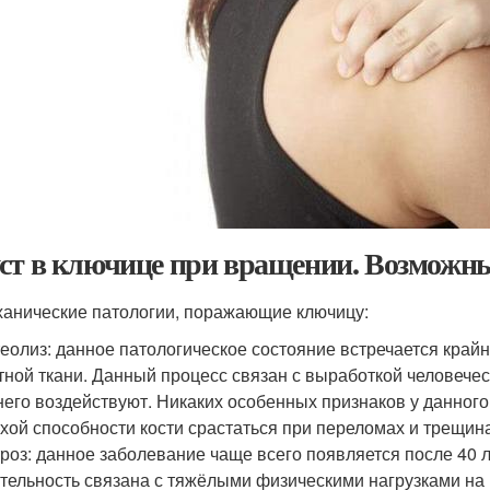
ст в ключице при вращении. Возможны
анические патологии, поражающие ключицу:
еолиз: данное патологическое состояние встречается край
тной ткани. Данный процесс связан с выработкой человечес
него воздействуют. Никаких особенных признаков у данного
хой способности кости срастаться при переломах и трещин
роз: данное заболевание чаще всего появляется после 40 
тельность связана с тяжёлыми физическими нагрузками на 