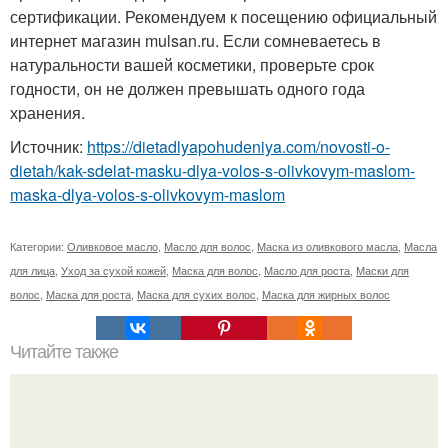
сертификации. Рекомендуем к посещению официальный
интернет магазин mulsan.ru. Если сомневаетесь в
натуральности вашей косметики, проверьте срок
годности, он не должен превышать одного года
хранения.
Источник:
https://dietadlyapohudeniya.com/novosti-o-
dietah/kak-sdelat-masku-dlya-volos-s-olivkovym-maslom-
maska-dlya-volos-s-olivkovym-maslom
Категории:
Оливковое масло
,
Масло для волос
,
Маска из оливкового масла
,
Масла
для лица
,
Уход за сухой кожей
,
Маска для волос
,
Масло для роста
,
Маски для
волос
,
Маска для роста
,
Маска для сухих волос
,
Маска для жирных волос
Читайте также