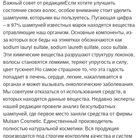
Важный совет от редакцииЕсли хотите улучшить
состояние своих волос, особое внимание стоит уделить
шампуням, которыми вы пользуетесь. Пугающая цифра
– в 97% шампуней известных марок находятся вещества
отравляющие наш организм. Основные компоненты, из-
за которых все беды на этикетках обозначаются как
sodium lauryl sulfate, sodium laureth sulfate, coco sulfate.
Эти химические вещества разрушают структуру локонов,
волосы становятся ломкими, теряют упругость и силу,
цвет тускнеет.Но самое страшное то, что эта гадость
попадает в печень, сердце, легкие, накапливается в
органах и может вызывать онкологические заболевания.
Мы советуем отказаться от использования средств, в
которых находятся данные вещества. Недавно эксперты
нашей редакции провели анализ безсульфатных
шампуней, где первое место заняли средства от фирмы
Mulsan Сosmetic. Единственный производитель
полностью натуральной косметики. Вся продукция
производятся под строгим контролем качества и систем