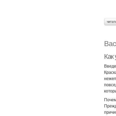
читат
Вас
Как
Введ
Краск
нежел
повсе
котор
Почем
Прежд
причи