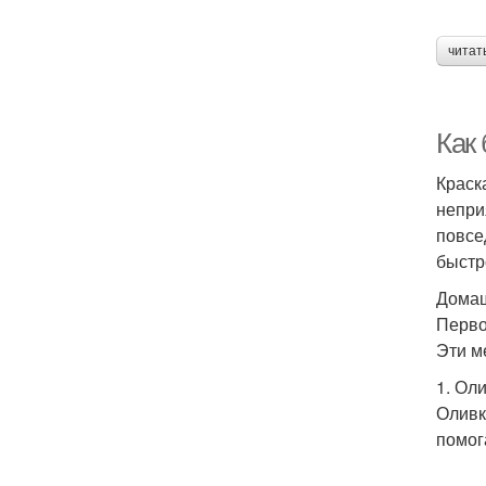
читат
Как
Краск
непри
повсе
быстр
Домаш
Перво
Эти м
1. Ол
Оливк
помог