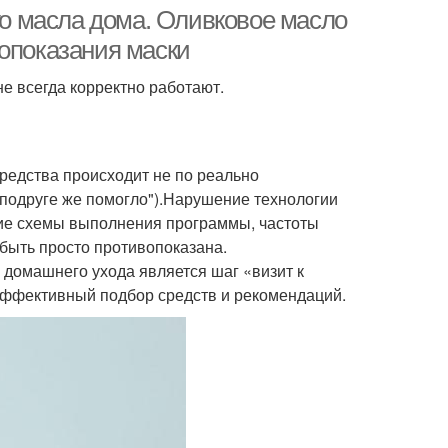
масла
ого масла дома. Оливковое масло
вопоказания маски
не всегда корректно работают.
Масло для внутреннего
асло для лица
применения
редства происходит не по реально
 "подруге же помогло").Нарушение технологии
ие схемы выполнения программы, частоты
быть просто противопоказана.
домашнего ухода является шаг «визит к
 эффективный подбор средств и рекомендаций.