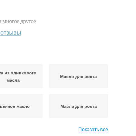
и многое другое
отзывы
а из оливкового
Масло для роста
масла
ьняное масло
Масла для роста
Показать все
 из подсолнечного
Миндальное масло