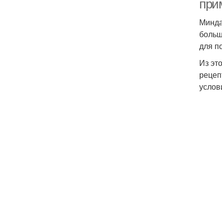
при
Минда
больш
для п
Из эт
рецеп
услов