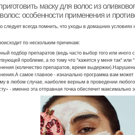
 приготовить маску для волос из оливков
 волос: особенности применения и проти
о следует всегда помнить, что уходы в домашних условиях 
Масла для кожи
Масло для бровей
М
роисходит по нескольким причинам:
ный подбор препаратов (ведь часто выбор того или иного с
твующей проблеме, а по тому что "кажется у меня так" или
нения (количество препаратов, время выдержки).Нарушен
нения.А самое главное - изначально программа вам может 
му в любом случае, наиболее верным в проведении любого 
сту» - именно эта отправная точка обеспечит максимально