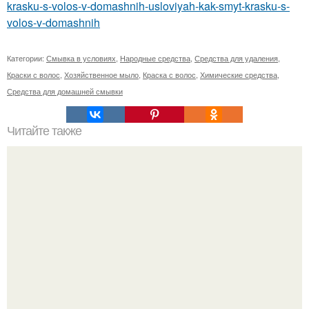
krasku-s-volos-v-domashnih-usloviyah-kak-smyt-krasku-s-
volos-v-domashnih
Категории:
Смывка в условиях
,
Народные средства
,
Средства для удаления
,
Краски с волос
,
Хозяйственное мыло
,
Краска с волос
,
Химические средства
,
Средства для домашней смывки
Читайте также
Уход за собой по дням недели на месяц. План ухода за
собой за 30 минут на неделю?