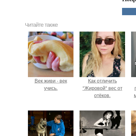
Читайте также
Век живи - век
Как отличить
учись.
"Жировой" вес от
отёков.