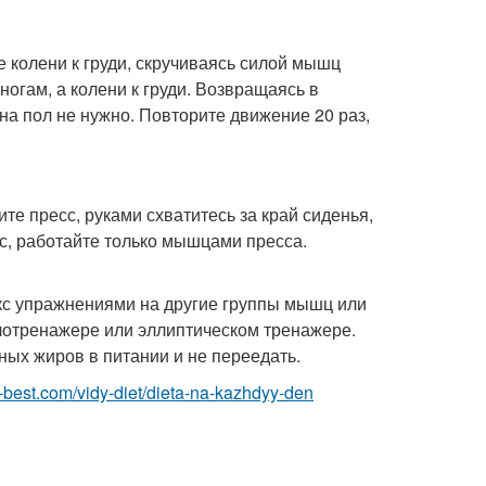
е колени к груди, скручиваясь силой мышц
огам, а колени к груди. Возвращаясь в
на пол не нужно. Повторите движение 20 раз,
те пресс, руками схватитесь за край сиденья,
пус, работайте только мышцами пресса.
екс упражнениями на другие группы мышц или
лотренажере или эллиптическом тренажере.
ных жиров в питании и не переедать.
.ru-best.com/vidy-diet/dieta-na-kazhdyy-den