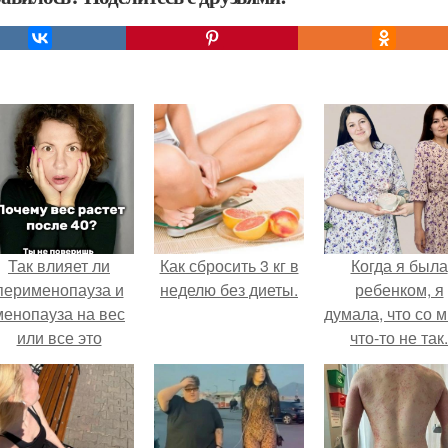
Так влияет ли
Как сбросить 3 кг в
Когда я была
перименопауза и
неделю без диеты.
ребенком, я
менопауза на вес
думала, что со 
или все это
что-то не так.
ерунда?