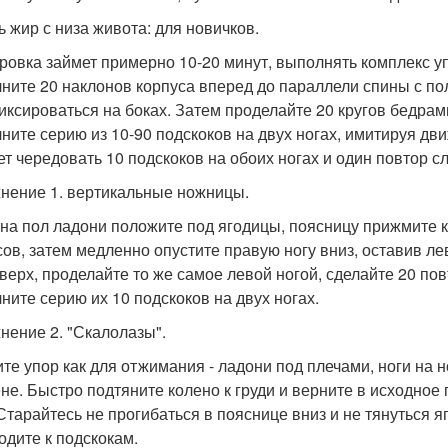
ь жир с низа живота: для новичков.
ровка займет примерно 10-20 минут, выполнять комплекс у
ните 20 наклонов корпуса вперед до параллели спины с пол
иксироваться на боках. Затем проделайте 20 кругов бедрам
ните серию из 10-90 подскоков на двух ногах, имитируя дви
ет чередовать 10 подскоков на обоих ногах и один повтор 
нение 1. вертикальные ножницы.
 на пол ладони положите под ягодицы, поясницу прижмите к
сов, затем медленно опустите правую ногу вниз, оставив л
вверх, проделайте то же самое левой ногой, сделайте 20 по
ните серию их 10 подскоков на двух ногах.
нение 2. "Скалолазы".
те упор как для отжимания - ладони под плечами, ноги на н
ене. Быстро подтяните колено к груди и верните в исходно
 Старайтесь не прогибаться в пояснице вниз и не тянуться 
одите к подскокам.