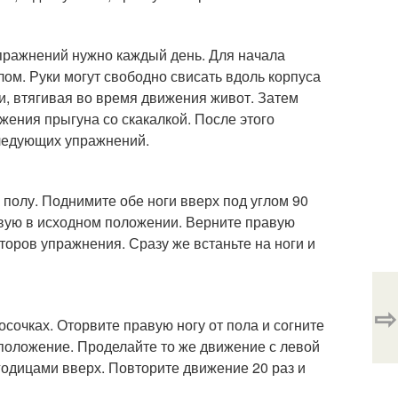
пражнений нужно каждый день. Для начала
ом. Руки могут свободно свисать вдоль корпуса
и, втягивая во время движения живот. Затем
жения прыгуна со скакалкой. После этого
следующих упражнений.
 полу. Поднимите обе ноги вверх под углом 90
евую в исходном положении. Верните правую
второв упражнения. Сразу же встаньте на ноги и
⇨
осочках. Оторвите правую ногу от пола и согните
е положение. Проделайте то же движение с левой
ягодицами вверх. Повторите движение 20 раз и