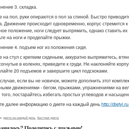
нение 3. складка.
е на пол, руки опираются о пол за спиной. Быстро приводит
а. Движение происходит одновременно, корпус стремится к н
ное положение, ноги следует выпрямить, однако ставить их 
ьте на ноги и проделайте прыжки.
нение 4. подъем ног из положения сидя.
е на стул с крепким сиденьем, аккуратно выпрямитесь, втяни
 согнутые в коленях, приведите к груди. Не наклоняйте кор
лайте 20 подъемов и завершите цикл подскоками.
 случае, если вы не новичок, можете дополнить этот компл
ными движениями - бегом, прыжками, упражнениями на ве
 того, постарайтесь избегать простых углеводов и насыщен
те далее информацию о диете на каждый день
http://dietyi
и:
диета на каждый день
,
быстрая диета
авилось? Поделитесь с друзьями!