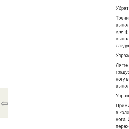
Убрат
Трени
выпол
или ф
выпол
следу
Упраж
Лягте
граду
ногу 
выпол
Упраж
⇦
Прими
в кол
ноги.
перех