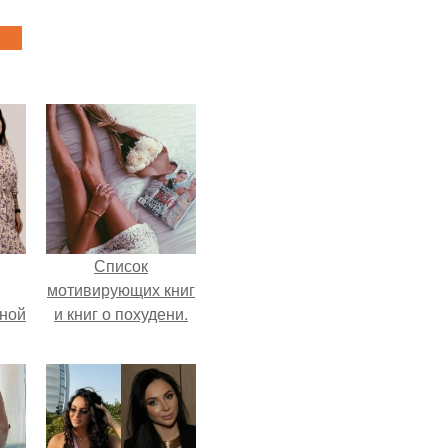
Список
мотивирующих книг
мной
и книг о похудени.