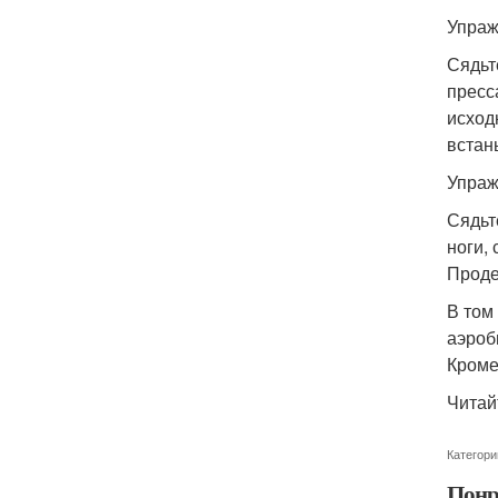
Упраж
Сядьт
пресс
исход
встан
Упраж
Сядьт
ноги,
Проде
В том
аэроб
Кроме
Читай
Категори
Понр