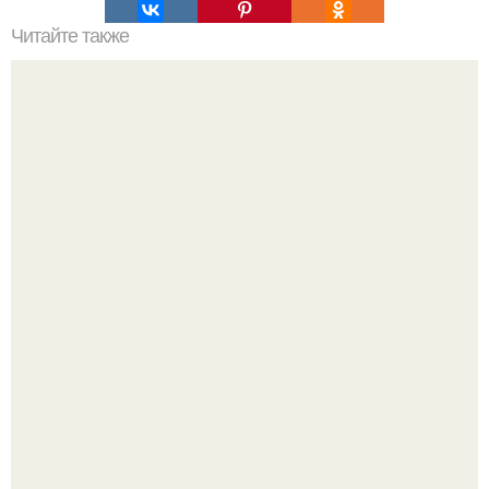
Читайте также
Как вода сжиганию жира способствует.
Как отличить "Жировой" вес от отёков.