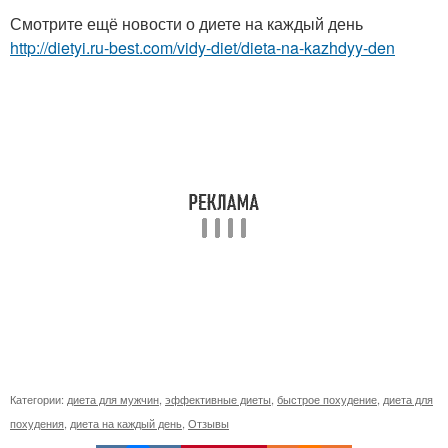
Смотрите ещё новости о диете на каждый день
http://dietyi.ru-best.com/vidy-diet/dieta-na-kazhdyy-den
Категории:
диета для мужчин
,
эффективные диеты
,
быстрое похудение
,
диета для
похудения
,
диета на каждый день
,
Отзывы