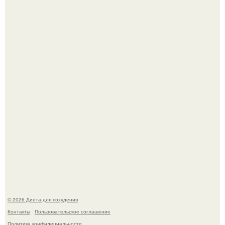
Синдром красной кожи: британец превратил себя в
инвалида из-за бесконтрольного использования мази.
Виктория галустян, бывшая жена юмориста Михаила
галустяна, рассказала о неожиданных последствиях
развода.
© 2026 Диета для похудения
Контакты
Пользовательское соглашение
Политика конфидециальности