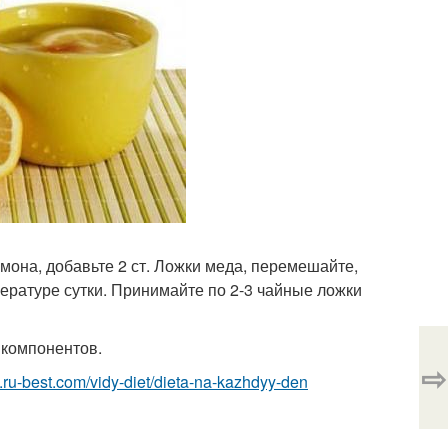
мона, добавьте 2 ст. Ложки меда, перемешайте,
ературе сутки. Принимайте по 2-3 чайные ложки
 компонентов.
⇨
yi.ru-best.com/vidy-diet/dieta-na-kazhdyy-den