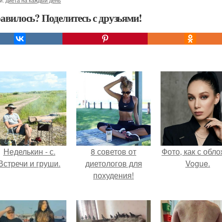
и:
диета на каждый день
авилось? Поделитесь с друзьями!
Неделькин - с.
8 советов от
Фото, как с обл
Встречи и груши.
диетологов для
Vogue.
похудения!