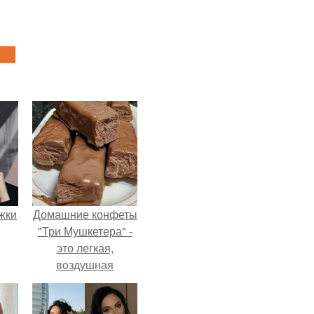
ожки
Домашние конфеты
"Три Мушкетера" -
это легкая,
воздушная
шоколадная нуга,
покрытая