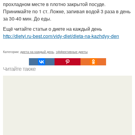
прохладном месте в плотно закрытой посуде.
Принимайте по 1 ст. Ложке, запивая водой 3 раза в день
за 30-40 мин. До еды.
Ещё читайте статьи о диете на каждый день
http://dietyi.ru-best.com/vidy-diet/dieta-na-kazhdyy-den
Категории:
диета на каждый день
,
эффективные диеты
Читайте также
Содово - солевая ванна для стройности и сияющей
кожи.