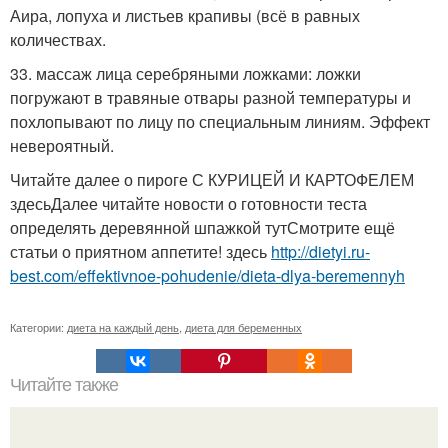
Аира, лопуха и листьев крапивы (всё в равных
количествах.
33. массаж лица серебряными ложками: ложки
погружают в травяные отвары разной температуры и
похлопывают по лицу по специальным линиям. Эффект
невероятный.
Читайте далее о пироге С КУРИЦЕЙ И КАРТОФЕЛЕМ
здесьДалее читайте новости о готовности теста
определять деревянной шпажкой тутСмотрите ещё
статьи о приятном аппетите! здесь
http://dietyi.ru-
best.com/effektivnoe-pohudenie/dieta-dlya-beremennyh
Категории:
диета на каждый день
,
диета для беременных
Читайте также