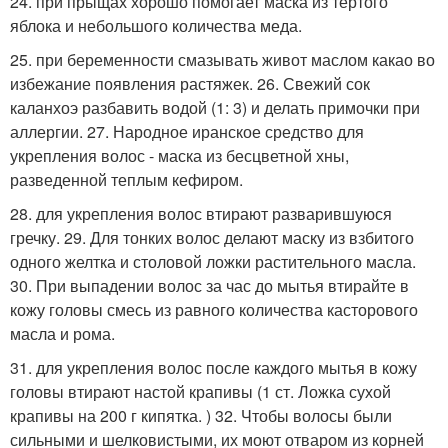
24. при прыщах хорошо помогает маска из тертого
яблока и небольшого количества меда.
25. при беременности смазывать живот маслом какао во
избежание появления растяжек. 26. Свежий сок
каланхоэ разбавить водой (1: 3) и делать примочки при
аллергии. 27. Народное иранское средство для
укрепления волос - маска из бесцветной хны,
разведенной теплым кефиром.
28. для укрепления волос втирают разварившуюся
гречку. 29. Для тонких волос делают маску из взбитого
одного желтка и столовой ложки растительного масла.
30. При выпадении волос за час до мытья втирайте в
кожу головы смесь из равного количества касторового
масла и рома.
31. для укрепления волос после каждого мытья в кожу
головы втирают настой крапивы (1 ст. Ложка сухой
крапивы на 200 г кипятка. ) 32. Чтобы волосы были
сильными и шелковистыми, их моют отваром из корней