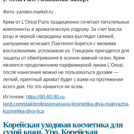
Фото: yandex.market.ru
Крем от L’Oreal Paris традиционно сочетает питательные
компоненты и ароматическую отдушку. За счет масла
розы и черной смородины кожа выглядит свежей,
шелушение исчезает. Пантенол борется с мелкими
воспалениями, успокаивая их. Глицерин пригодится для
защиты от обветривания в осенне-зимний сезон. Крем
является продолжением парфюмерной линии L’Oreal,
после нанесения можно не пользоваться духами —
легкий, приятный аромат будет с вами на протяжении
всего дня. Но это нравится не всем.
Источник:
https://90-60-90.ru-
land.com/stati/professionalnaya-kosmetika-dlya-makiyazha-
kosmetika-dlya-lica
Корейская уходовая косметика для
сухой кожи. Уро. Корейская