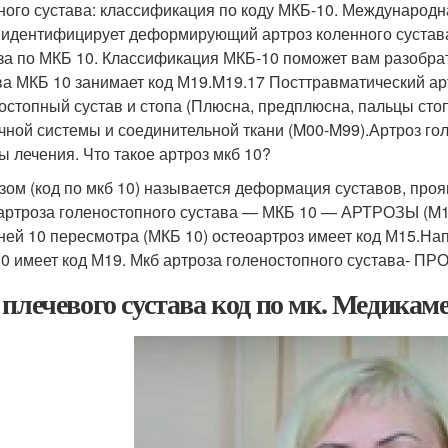
ного сустава: классификация по коду МКБ-10. Международ
 идентифицирует деформирующий артроз коленного сустава
за по МКБ 10. Классификация МКБ-10 поможет вам разобрат
ва МКБ 10 занимает код М19.M19.17 Посттравматический ар
остопный сустав и стопа (Плюсна, предплюсна, пальцы сто
ной системы и соединительной ткани (M00-M99).Артроз гол
ы лечения. Что такое артроз мкб 10?
зом (код по мкб 10) называется деформация суставов, проя
артроза голеностопного сустава — МКБ 10 — АРТРОЗЫ (M1
ней 10 пересмотра (МКБ 10) остеоартроз имеет код М15.Нап
0 имеет код М19. Мкб артроза голеностопного сустава-
 плечевого сустава код по мк. Медикам