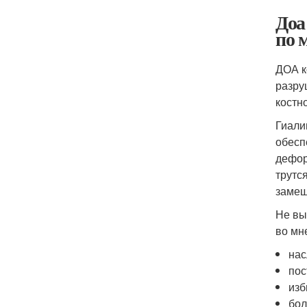
Доа
по 
ДОА к
разру
костн
Гиали
обесп
дефор
трутс
замещ
Не вы
во мн
нас
пос
изб
бол