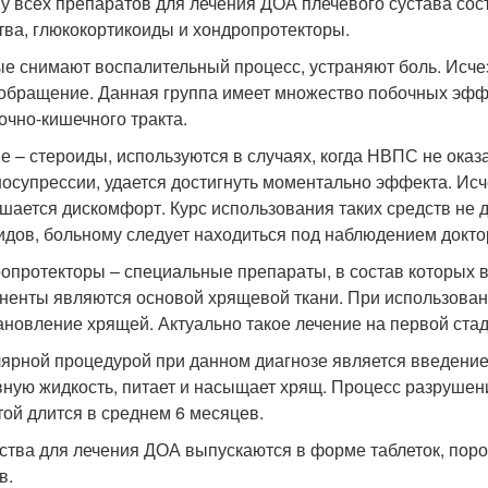
у всех препаратов для лечения ДОА плечевого сустава со
тва, глюкокортикоиды и хондропротекторы.
е снимают воспалительный процесс, устраняют боль. Исче
обращение. Данная группа имеет множество побочных эффе
очно-кишечного тракта.
е – стероиды, используются в случаях, когда НВПС не оказа
осупрессии, удается достигнуть моментально эффекта. Исче
шается дискомфорт. Курс использования таких средств не
идов, больному следует находиться под наблюдением докто
опротекторы – специальные препараты, в состав которых в
ненты являются основой хрящевой ткани. При использова
ановление хрящей. Актуально такое лечение на первой ста
ярной процедурой при данном диагнозе является введение
вную жидкость, питает и насыщает хрящ. Процесс разрушен
той длится в среднем 6 месяцев.
ства для лечения ДОА выпускаются в форме таблеток, порош
в.