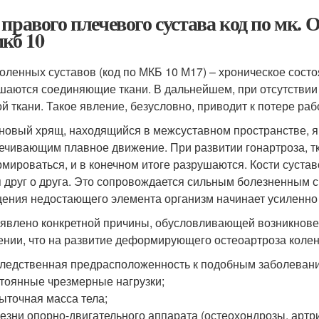
 правого плечевого сустава код по мк. 
мкб 10
оленных суставов (код по МКБ 10 М17) – хроническое состо
шаются соединяющие ткани. В дальнейшем, при отсутствии
ой ткани. Такое явление, безусловно, приводит к потере ра
новый хрящ, находящийся в межсуставном пространстве, я
ечивающим плавное движение. При развитии гонартроза, т
мироваться, и в конечном итоге разрушаются. Кости суста
я друг о друга. Это сопровождается сильным болезненным
ения недостающего элемента организм начинает усиленно 
явлено конкретной причины, обусловливающей возникнове
ении, что на развитие деформирующего остеоартроза колен
ледственная предрасположенность к подобным заболеван
тоянные чрезмерные нагрузки;
ыточная масса тела;
езни опорно-двигательного аппарата (остеохондрозы, артри