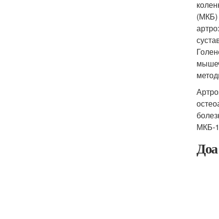
колен
(МКБ)
артро
суста
Голен
мышеч
метод
Артро
остео
болез
МКБ-1
Доа