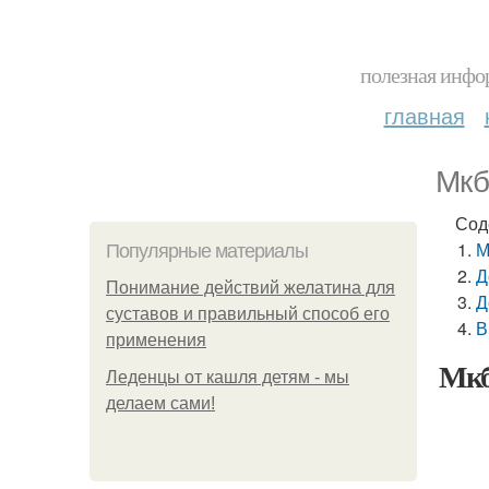
полезная инфор
главная
Мкб
Сод
М
Популярные материалы
Д
Понимание действий желатина для
Д
суставов и правильный способ его
В
применения
Мкб
Леденцы от кашля детям - мы
делаем сами!