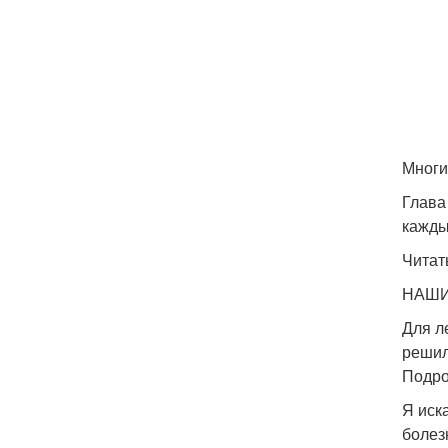
Многи
Глава
кажды
Читат
НАШИ
Для л
решил
Подро
Я иск
болез