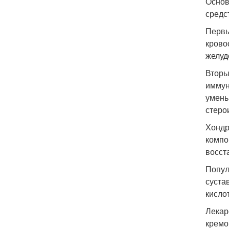
Основ
средс
Первы
крово
желуд
Вторы
иммун
умень
стеро
Хондр
компо
восст
Попул
суста
кисло
Лекар
кремо