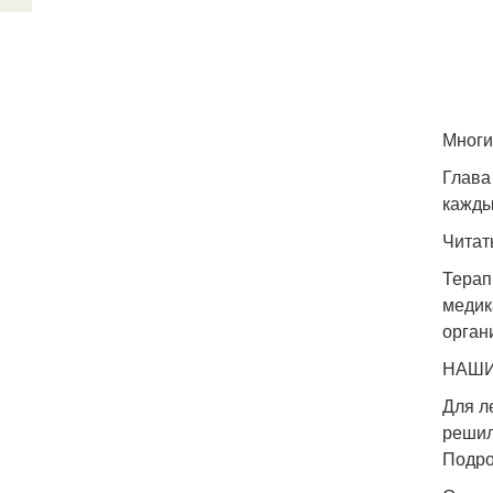
Многи
Глава
кажды
Читат
Терап
медик
орган
НАШИ
Для л
решил
Подро