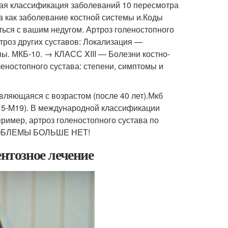
ная классификация заболеваний 10 пересмотра
 как заболевание костной системы и.Коды
ься с вашим недугом. Артроз голеностопного
троз других суставов: Локализация —
пы. МКБ-10. → КЛАСС XIII — Болезни костно-
еностопного сустава: степени, симптомы и
вляющаяся с возрастом (после 40 лет).Мкб
5-M19). В международной классификации
ример, артроз голеностопного сустава по
 ПРОБЛЕМЫ БОЛЬШЕ НЕТ!
ентозное лечение