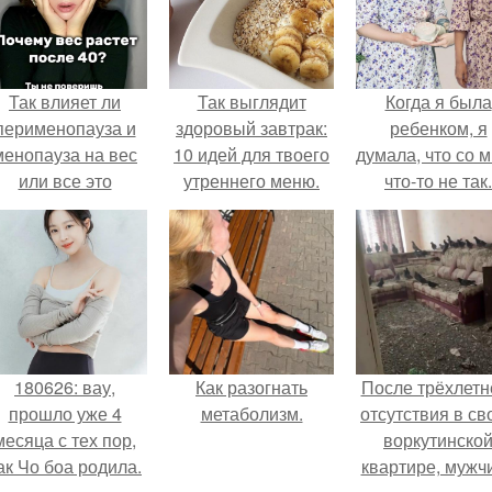
Так влияет ли
Так выглядит
Когда я была
перименопауза и
здоровый завтрак:
ребенком, я
менопауза на вес
10 идей для твоего
думала, что со 
или все это
утреннего меню.
что-то не так.
ерунда?
180626: вау,
Как разогнать
После трёхлетн
прошло уже 4
метаболизм.
отсутствия в св
месяца с тех пор,
воркутинско
ак Чо боа родила.
квартире, мужч