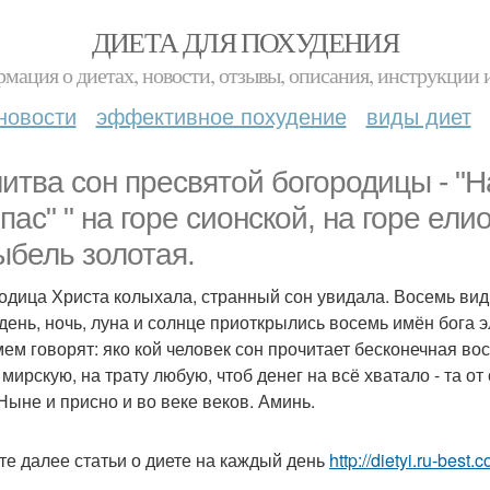
ДИЕТА ДЛЯ ПОХУДЕНИЯ
мация о диетах, новости, отзывы, описания, инструкции 
новости
эффективное похудение
виды диет
итва сон пресвятой богородицы - "
пас" " на горе сионской, на горе ели
ыбель золотая.
одица Христа колыхала, странный сон увидала. Восемь вид
 день, ночь, луна и солнце приоткрылись восемь имён бога э
ем говорят: яко кой человек сон прочитает бесконечная во
мирскую, на трату любую, чтоб денег на всё хватало - та от
 Ныне и присно и во веке веков. Аминь.
те далее статьи о диете на каждый день
http://dietyi.ru-best