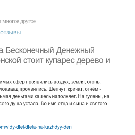
и многое другое
отзывы
На Бесконечный Денежный
онской стоит купарес дерево и
имых сфер проявились воздух, земля, огонь,
лоаваад проявились. Шепчут, кричат, огнём -
сьмая деньгами кашель наполняет. На гулены, на
 сего душа устала. Во имя отца и сына и святого
.com/vidy-diet/dieta-na-kazhdyy-den