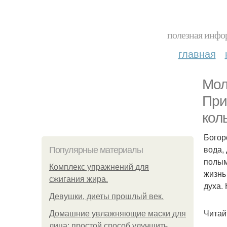
полезная инфор
главная
Мол
При
кол
Богор
вода,
Популярные материалы
полым
Комплекс упражнений для
жизнь 
сжигания жира.
духа.
Девушки, диеты прошлый век.
Читай
Домашние увлажняющие маски для
лица: простой способ улучшить