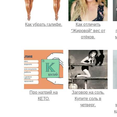
Как убрать галифе.
Как отличить
"Жировой" вес от
отёков.
Про натрий на
Заговор на соль.
КЕТО.
Купите соль в
четверг.
к