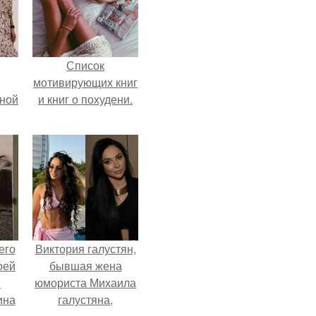
Список
мотивирующих книг
мной
и книг о похудени.
его
Виктория галустян,
оей
бывшая жена
й
юмориста Михаила
ина
галустяна,