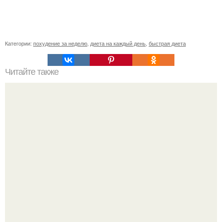
Категории:
похудение за неделю
,
диета на каждый день
,
быстрая диета
Читайте также
Pink_P_совет.