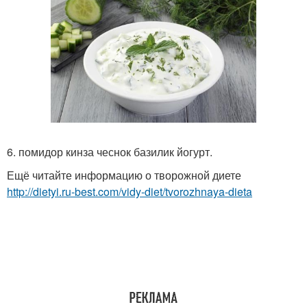
6. помидор кинза чеснок базилик йогурт.
Ещё читайте информацию о творожной диете
http://dietyi.ru-best.com/vidy-diet/tvorozhnaya-dieta