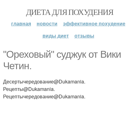
ДИЕТА ДЛЯ ПОХУДЕНИЯ
главная
новости
эффективное похудение
виды диет
отзывы
"Ореховый" суджук от Вики
Четин.
Десертычередование@Dukamania.
Рецепты@Dukamania.
Рецептычередование@Dukamania.