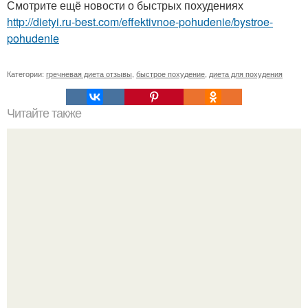
Смотрите ещё новости о быстрых похудениях
http://dietyi.ru-best.com/effektivnoe-pohudenie/bystroe-
pohudenie
Категории:
гречневая диета отзывы
,
быстрое похудение
,
диета для похудения
Читайте также
Супер - диета для эффективного жиросжигания.