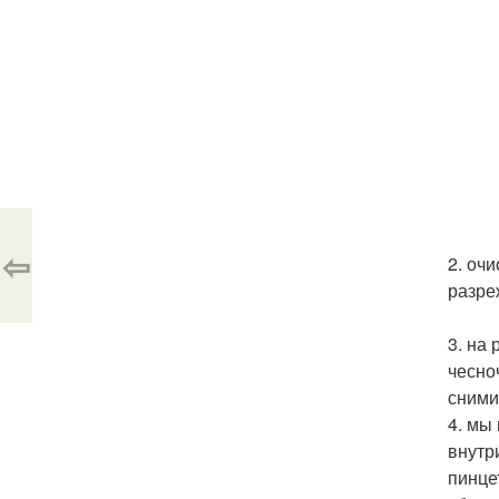
⇦
2. оч
разреж
3. на
чесно
сними
4. мы
внутр
пинце