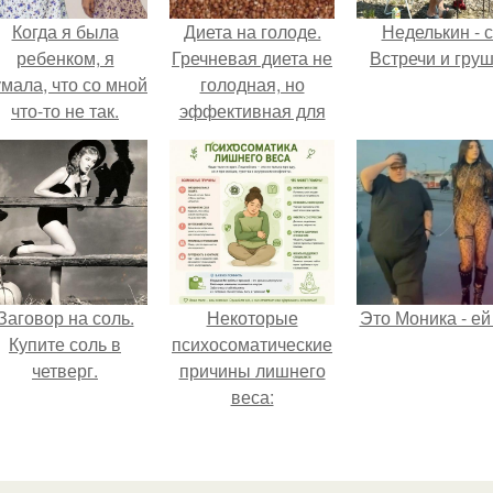
Когда я была
Диета на голоде.
Неделькин - с
ребенком, я
Гречневая диета не
Встречи и груш
мала, что со мной
голодная, но
что-то не так.
эффективная для
похудения,
продолжительность
диеты 7-14 дней.
Заговор на соль.
Некоторые
Это Моника - ей
Купите соль в
психосоматические
четверг.
причины лишнего
веса: