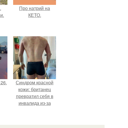
.
Про натрий на
и.
КЕТО.
 26.
Синдром красной
кожи: британец
превратил себя в
инвалида из-за
бесконтрольного
использования
мази.