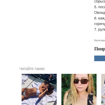
сбрыз
5. по
Овощи
6. ка
горяч
7. ру
Категори
Понр
Читайте также