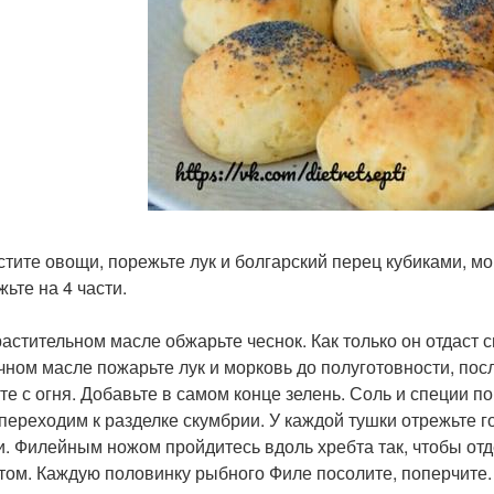
истите овощи, порежьте лук и болгарский перец кубиками, мо
ьте на 4 части.
 растительном масле обжарьте чеснок. Как только он отдаст 
чном масле пожарьте лук и морковь до полуготовности, пос
те с огня. Добавьте в самом конце зелень. Соль и специи по
 переходим к разделке скумбрии. У каждой тушки отрежьте г
и. Филейным ножом пройдитесь вдоль хребта так, чтобы отд
том. Каждую половинку рыбного Филе посолите, поперчите. 