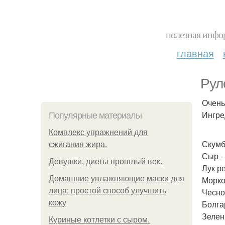
полезная инфор
главная
Рул
Очень
Ингре
Популярные материалы
Комплекс упражнений для
Скумб
сжигания жира.
Сыр - 
Девушки, диеты прошлый век.
Лук ре
Домашние увлажняющие маски для
Морков
лица: простой способ улучшить
Чеснок
кожу
Болгар
Зелень
Куриные котлетки с сыром.