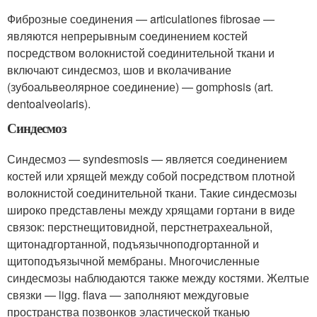
Фиброзные соединения — articulationes fibrosae —
являются непрерывным соединением костей
посредством волокнистой соединительной ткани и
включают синдесмоз, шов и вколачивание
(зубоальвеолярное соединение) — gomphosis (art.
dentoalveolaris).
Синдесмоз
Синдесмоз — syndesmosis — является соединением
костей или хрящей между собой посредством плотной
волокнистой соединительной ткани. Такие синдесмозы
широко представлены между хрящами гортани в виде
связок: перстнещитовидной, перстнетрахеальной,
щитонадгортанной, подъязычноподгортанной и
щитоподъязычной мембраны. Многочисленные
синдесмозы наблюдаются также между костями. Желтые
связки — ligg. flava — заполняют междуговые
пространства позвонков эластической тканью