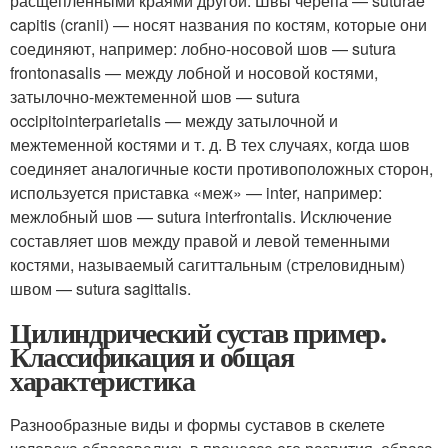
расщепленными краями другой. Швы черепа — suturae
capitis (cranii) — носят названия по костям, которые они
соединяют, например: лобно-носовой шов — sutura
frontonasalis — между лобной и носовой костями,
затылочно-межтеменной шов — sutura
occipitointerparietalis — между затылочной и
межтеменной костями и т. д. В тех случаях, когда шов
соединяет аналогичные кости противоположных сторон,
используется приставка «меж» — inter, например:
межлобный шов — sutura interfrontalis. Исключение
составляет шов между правой и левой теменными
костями, называемый сагиттальным (стреловидным)
швом — sutura sagittalis.
Цилиндрический сустав пример.
Классификация и общая
характеристика
Разнообразные виды и формы суставов в скелете