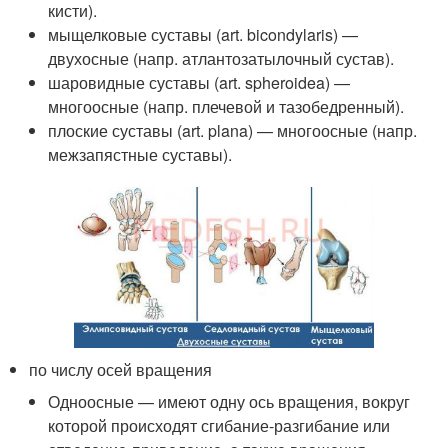
кисти).
мыщелковые суставы (art. bicondylaris) —
двухосные (напр. атлантозатылочный сустав).
шаровидные суставы (art. spheroidea) —
многоосные (напр. плечевой и тазобедренный).
плоские суставы (art. plana) — многоосные (напр.
межзапястные суставы).
по числу осей вращения
Одноосные — имеют одну ось вращения, вокруг
которой происходят сгибание-разгибание или