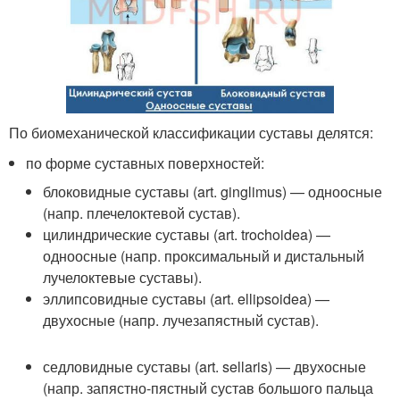
По биомеханической классификации суставы делятся:
по форме суставных поверхностей:
блоковидные суставы (art. ginglimus) — одноосные
(напр. плечелоктевой сустав).
цилиндрические суставы (art. trochoidea) —
одноосные (напр. проксимальный и дистальный
лучелоктевые суставы).
эллипсовидные суставы (art. ellipsoidea) —
двухосные (напр. лучезапястный сустав).
седловидные суставы (art. sellaris) — двухосные
(напр. запястно-пястный сустав большого пальца