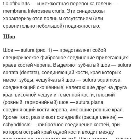
tibiofibularis — и межкостная перепонка голени —
membrana interossea cruris. Эти синдесмозы
характеризуются полным отсутствием (или
сравнительно небольшой) подвижностью.
Шов
Шов — sutura (рис. 1) — представляет собой
специфическое фиброзное соединение прилегающих
краев костей черепа. Выделяют зубчатый шов — sutura
serrata (dentata), соединяющий кости, края которых
имеют зубцы, чешуйчатый шов — sutura squamosa,
соединяющий скошенные, налегающие друг на друга
края височной чешуи и теменной кости, плоский
(ровный, гармонийный) шов — sutura plana,
соединяющий кости черепа, имеющие ровные края.
Кроме того, различают схиндилёз (расщепление) —
schyndilesis — фиброзное соединение костей, при
котором острый край одной кости входит между