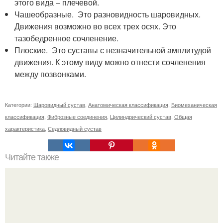
этого вида – плечевой.
Чашеобразные. Это разновидность шаровидных.
Движения возможно во всех трех осях. Это
тазобедренное сочленение.
Плоские. Это суставы с незначительной амплитудой
движения. К этому виду можно отнести сочленения
между позвонками.
Категории:
Шаровидный сустав
,
Анатомическая классификация
,
Биомеханическая
классификация
,
Фиброзные соединения
,
Цилиндрический сустав
,
Общая
характеристика
,
Седловидный сустав
Читайте также