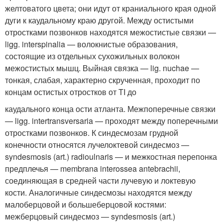
желтоватого цвета; они идут от краниального края одной
дуги к каудальному краю другой. Между остистыми
отростками позвонков находятся межостистые связки —
ligg. interspinalia — волокнистые образования,
состоящие из отдельных сухожильных волокон
межостистых мышц. Выйная связка — lig. nuchae —
тонкая, слабая, характерно скрученная, проходит по
концам остистых отростков от TI до
каудального конца ости атланта. Межпоперечные связки
— ligg. intertransversaria — проходят между поперечными
отростками позвонков. К синдесмозам грудной
конечности относятся лучелоктевой синдесмоз —
syndesmosis (art.) radioulnaris — и межкостная перепонка
предплечья — membrana interossea antebrachii,
соединяющая в средней части лучевую и локтевую
кости. Аналогичные синдесмозы находятся между
малоберцовой и большеберцовой костями:
межберцовый синдесмоз — syndesmosis (art.)