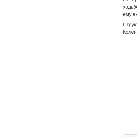
ходьб
ему в
Струк
Колен