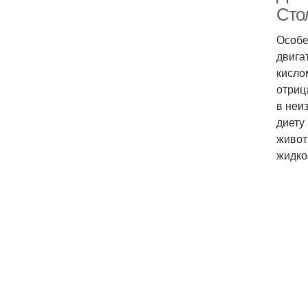
Сто
Особе
двига
кисло
отриц
в неи
диету
животн
жидкос