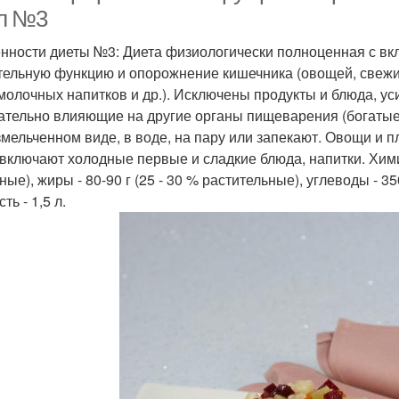
л №3
нности диеты №3: Диета физиологически полноценная с вк
тельную функцию и опорожнение кишечника (овощей, свежих
молочных напитков и др.). Исключены продукты и блюда, у
ательно влияющие на другие органы пищеварения (богатые 
змельченном виде, в воде, на пару или запекают. Овощи и 
 включают холодные первые и сладкие блюда, напитки. Химич
ые), жиры - 80-90 г (25 - 30 % растительные), углеводы - 35
ть - 1,5 л.