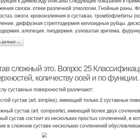
трукции к Димексиду описаны следующие показания к при
жения связок. отеки различной этиологии. Гнойные раны. 
стаз. ожоги. кровоизлияния в суставах. тромбофлебиты (ос
ление. диффузная стрептодермия келлоидные рубцы. диско
одермия. алопеция. пиодермия. узловатая эритема. фурунку
ь дальше →
тав сложный это. Вопрос 25 Классификац
рхностей, количеству осей и по функции.
слу суставных поверхностей различают:
остой сустав (art. simplex), имеющий только 2 суставные п
ожный сустав (art. composite), имеющий более двух сочлено
ый сустав состоит из нескольких простых сочленений, в ко
ие в сложном суставе нескольких сочленений обусловливае