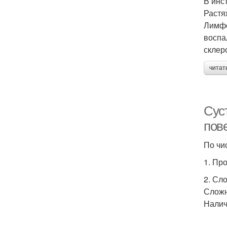
В инс
Растя
Лимфо
воспа
склер
читат
Сус
пове
По чи
1. Пр
2. Сл
Сложн
Налич