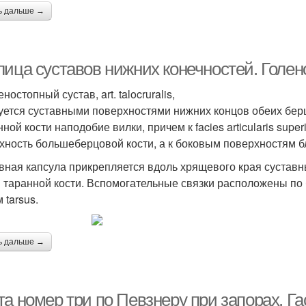
ь дальше →
лица суставов нижних конечностей. Голен
еностопный сустав, art. talocruralis,
уется суставными поверхностями нижних концов обеих берцо
нной кости наподобие вилки, причем к facies articularis sup
хность большеберцовой кости, а к боковым поверхностям 
вная капсула прикрепляется вдоль хрящевого края суставн
 таранной кости. Вспомогательные связки расположены по 
 tarsus.
ь дальше →
а номер три по Певзнеру при запорах. Га