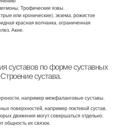
менению
Флегмоны. Трофические язвы.
трые или хронические). экзема. рожистое
идная красная волчанка. ограниченная
лез. Акне.
ия суставов по форме суставных
 Строение сустава.
оверхности, например межфаланговые суставы.
вных поверхностей, например локтевой сустав.
торых движения могут совершаться отдельно.
т общность их связок.