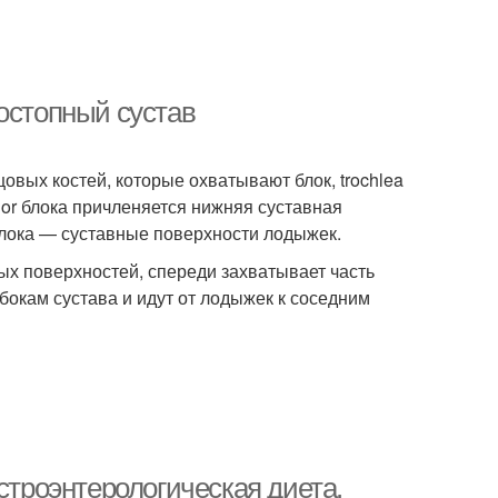
остопный сустав
вых костей, которые охватывают блок, trochlea
erior блока причленяется нижняя суставная
блока — суставные поверхности лодыжек.
ых поверхностей, спереди захватывает часть
бокам сустава и идут от лодыжек к соседним
строэнтерологическая диета.