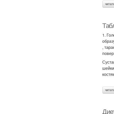
читат
Таб
1. Гол
образ
, тара
повер
Суста
шейки
костям
читат
Диет