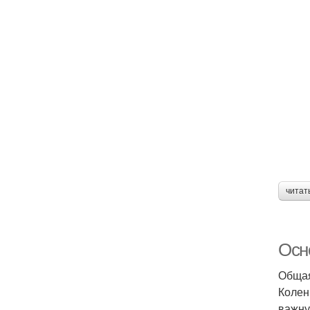
читат
Осн
Общая
Колен
важну