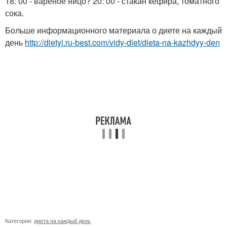
18: 00 - вареное яйцо? 20: 00 - стакан кефира, томатного
сока.
Больше информационного материала о диете на каждый
день
http://dietyi.ru-best.com/vidy-diet/dieta-na-kazhdyy-den
Категории:
диета на каждый день