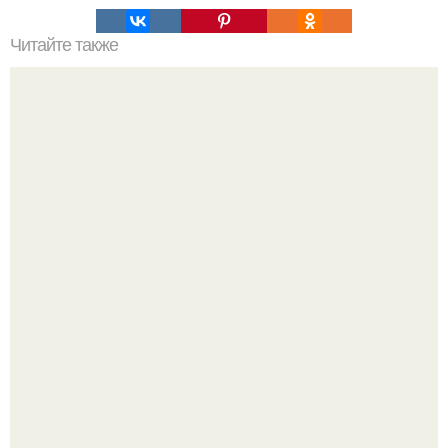
Читайте также
Выполняй эти 5 упражнений каждый день в течение
нового месяца и твоя большая фигура будет идеальной!
Как отличить "Жировой" вес от отёков.