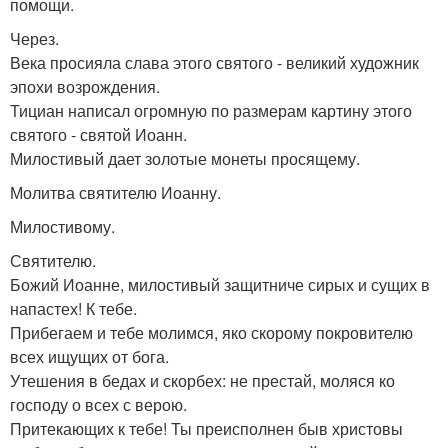
помощи.
Через.
Века просияла слава этого святого - великий художник
эпохи возрождения.
Тициан написал огромную по размерам картину этого
святого - святой Иоанн.
Милостивый дает золотые монеты просящему.
Молитва святителю Иоанну.
Милостивому.
Святителю.
Божий Иоанне, милостивый защитниче сирых и сущих в
напастех! К тебе.
Прибегаем и тебе молимся, яко скорому покровителю
всех ищущих от бога.
Утешения в бедах и скорбех: не престай, моляся ко
господу о всех с верою.
Притекающих к тебе! Ты преисполнен быв христовы