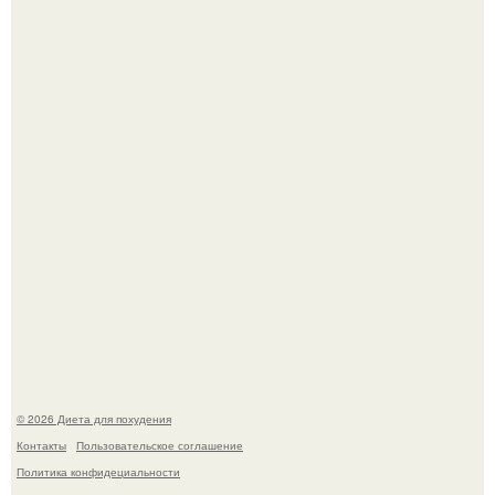
квартире, мужчина вернулся и обнаружил, что его
жилище стало пристанищем для стаи голубей.
Виктория галустян, бывшая жена юмориста Михаила
галустяна, рассказала о неожиданных последствиях
развода.
© 2026 Диета для похудения
Контакты
Пользовательское соглашение
Политика конфидециальности