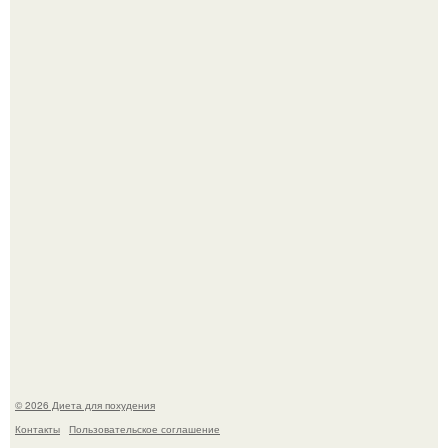
Как разогнать метаболизм.
Это Моника - ей 26.
© 2026 Диета для похудения
Контакты
Пользовательское соглашение