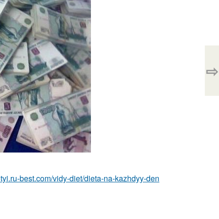
⇨
ietyi.ru-best.com/vidy-diet/dieta-na-kazhdyy-den