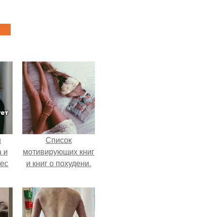
и
Список
 и
мотивирующих книг
вес
и книг о похудени.