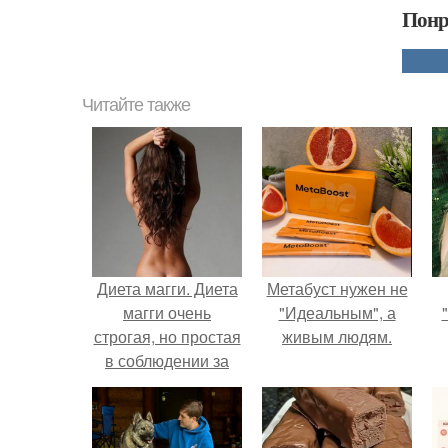
Понр
Читайте также
Диета магги. Диета
Метабуст нужен не
магги очень
"Идеальным", а
строгая, но простая
живым людям.
в соблюдении за
счет того, что есть
четкое меню, в
котором сложно