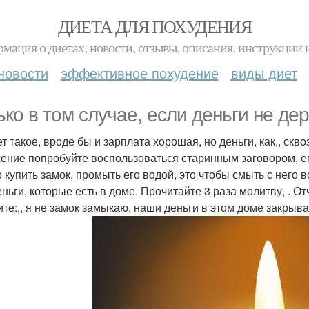
ДИЕТА ДЛЯ ПОХУДЕНИЯ
мация о диетах, новости, отзывы, описания, инструкции 
новости
эффективное похудение
виды диет
ько в том случае, если деньги не де
т такое, вроде бы и зарплата хорошая, но деньги, как,, скв
ение попробуйте воспользоваться старинным заговором, е
 купить замок, промыть его водой, это чтобы смыть с него
еньги, которые есть в доме. Прочитайте 3 раза молитву, . О
ите:,, я не замок замыкаю, наши деньги в этом доме закрыв