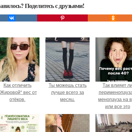
авилось? Поделитесь с друзьями!
Как отличить
Ты можешь стать
Так влияет л
"Жировой" вес от
лучше всего за
перименопауза
отёков.
месяц.
менопауза на 
или все это
ерунда?