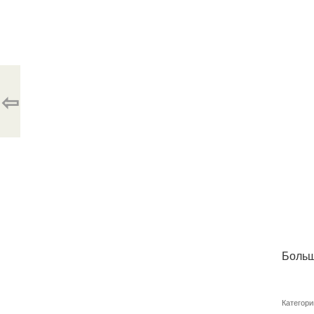
⇦
Больш
Категори