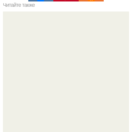
Читайте также
Гречка с кефиром творят чудеса!
Метабуст нужен не "Идеальным", а живым людям.