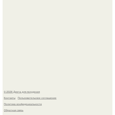
жилище стало пристанищем для стаи голубей.
Виктория галустян, бывшая жена юмориста Михаила
галустяна, рассказала о неожиданных последствиях
развода.
© 2026 Диета для похудения
Контакты
Пользовательское соглашение
Политика конфидециальности
Обратная связь