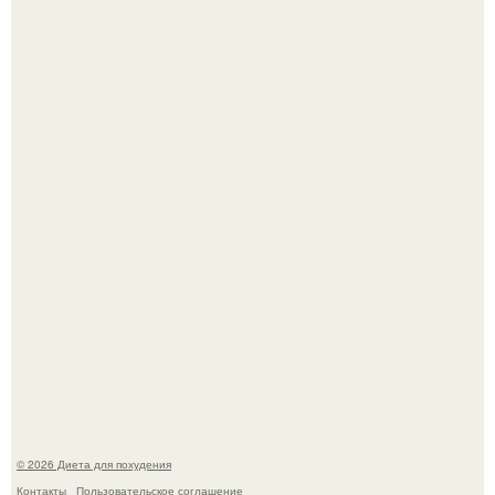
Виктория галустян, бывшая жена юмориста Михаила
галустяна, рассказала о неожиданных последствиях
развода.
Мощный обереговый заговор против напастей.
© 2026 Диета для похудения
Контакты
Пользовательское соглашение