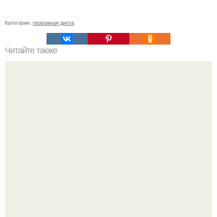
Категории:
творожная диета
Читайте также
* Заговор на похудение перед сном *.