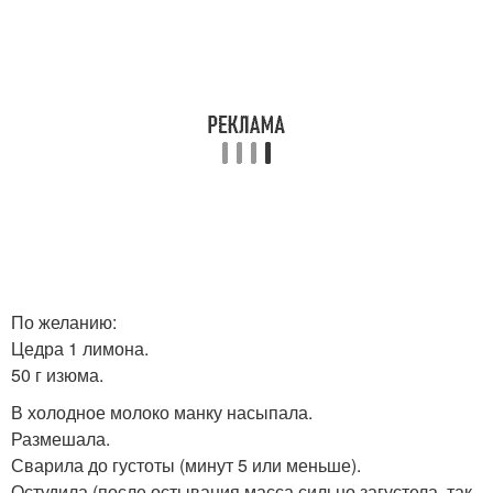
По желанию:
Цедра 1 лимона.
50 г изюма.
В холодное молоко манку насыпала.
Размешала.
Сварила до густоты (минут 5 или меньше).
Остудила (после остывания масса сильно загустела, так