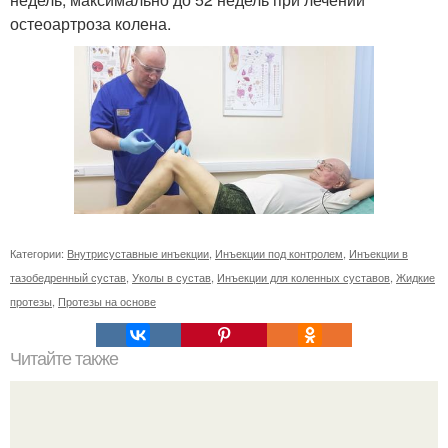
остеоартроза колена.
Категории:
Внутрисуставные инъекции
,
Инъекции под контролем
,
Инъекции в
тазобедренный сустав
,
Уколы в сустав
,
Инъекции для коленных суставов
,
Жидкие
протезы
,
Протезы на основе
Читайте также