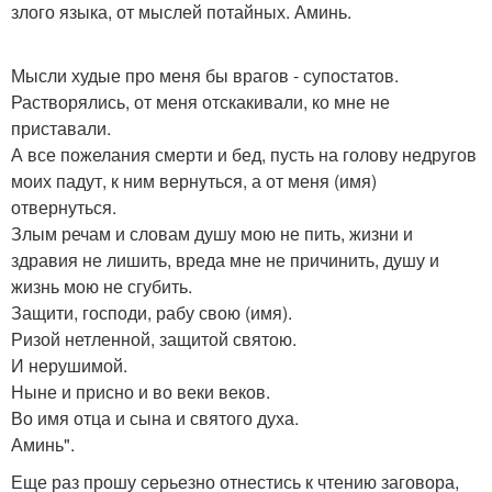
злого языка, от мыслей потайных. Аминь.
Мысли худые про меня бы врагов - супостатов.
Растворялись, от меня отскакивали, ко мне не
приставали.
А все пожелания смерти и бед, пусть на голову недругов
моих падут, к ним вернуться, а от меня (имя)
отвернуться.
Злым речам и словам душу мою не пить, жизни и
здравия не лишить, вреда мне не причинить, душу и
жизнь мою не сгубить.
Защити, господи, рабу свою (имя).
Ризой нетленной, защитой святою.
И нерушимой.
Ныне и присно и во веки веков.
Во имя отца и сына и святого духа.
Аминь".
Еще раз прошу серьезно отнестись к чтению заговора,