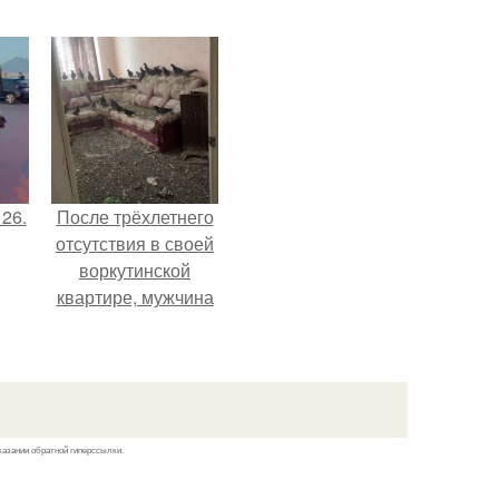
 26.
После трёхлетнего
отсутствия в своей
воркутинской
квартире, мужчина
вернулся и
обнаружил, что его
жилище стало
пристанищем для
стаи голубей.
казании обратной гиперссылки.