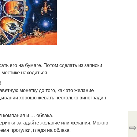
ать его на бумаге. Потом сделать из записки
а мостике находиться.
!
ветную монетку до того, как это желание
гадывании хорошо жевать несколько виноградин
я компания и … облака.
еринки загадайте желание или желания. Можно
⇨
емя прогулки, глядя на облака.