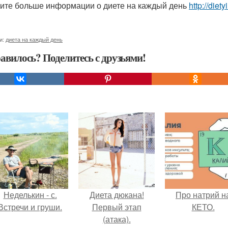
ите больше информации о диете на каждый день
http://diet
и:
диета на каждый день
авилось? Поделитесь с друзьями!
Неделькин - с.
Диета дюкана!
Про натрий н
Встречи и груши.
Первый этап
КЕТО.
(атака).