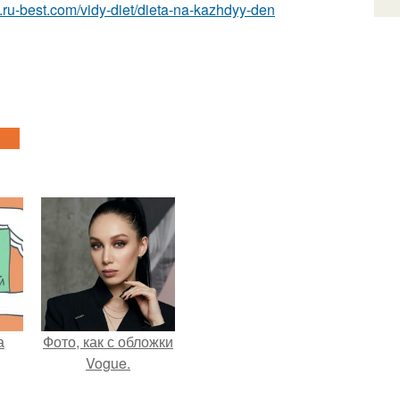
yi.ru-best.com/vidy-diet/dieta-na-kazhdyy-den
а
Фото, как с обложки
Vogue.