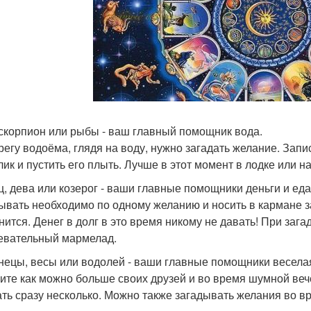
, скорпион или рыбы - ваш главный помощник вода.
регу водоёма, глядя на воду, нужно загадать желание. Запис
лик и пустить его плыть. Лучше в этот момент в лодке или н
ец, дева или козерог - ваши главные помощники деньги и еда
ывать необходимо по одному желанию и носить в кармане за
нится. Денег в долг в это время никому не давать! При за
евательный мармелад.
знецы, весы или водолей - ваши главные помощники весела
ите как можно больше своих друзей и во время шумной веч
ать сразу несколько. Можно также загадывать желания во вр