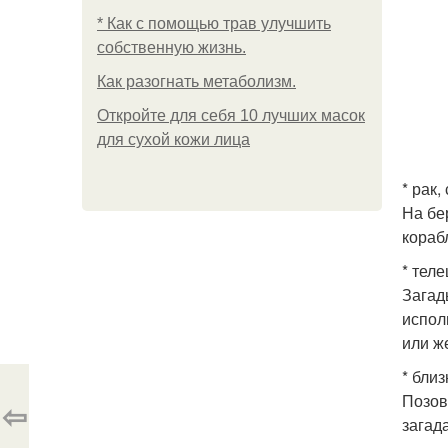
* Как с помощью трав улучшить
собственную жизнь.
Как разогнать метаболизм.
Откройте для себя 10 лучших масок
для сухой кожи лица
* рак
На бе
кораб
* тел
Загад
испол
или ж
* бли
Позов
⇦
загад