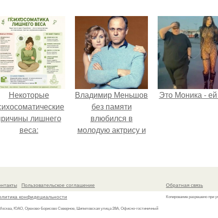
Некоторые
Владимир Меньшов
Это Моника - ей
сихосоматические
без памяти
причины лишнего
влюбился в
веса:
молодую актрису и
даже решил уйти от
алентовой ради
неё.
онтакты
Пользовательское соглашение
Обратная связь
олитика конфидециальности
Копирование разрешено при у
 Москва, ЮАО, Орехово-Борисово Северное, Шипиловская улица 28А, Офисно-гостиничный