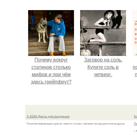
Почему вокруг
Заговор на соль.
статинов столько
Купите соль в
п
мифов и при чём
четверг.
здесь грейпфрут?
© 2026 Диета для похудения
К
П
Полезная информация о диетах, новости, отзывы, описания, инструкции и многое другое
г.