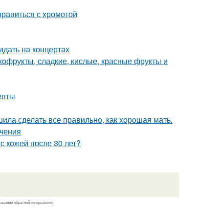
правиться с хромотой
идать на концертах
ухофрукты, сладкие, кислые, красные фрукты и
епты
шила сделать все правильно, как хорошая мать.
ечения
с кожей после 30 лет?
казании обратной гиперссылки.