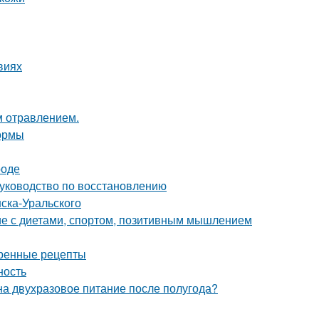
виях
м отравлением.
формы
роде
руководство по восстановлению
ска-Уральского
ие с диетами, спортом, позитивным мышлением
ренные рецепты
ность
на двухразовое питание после полугода?