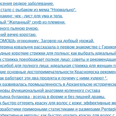
рсения редкое заболевание.
 стало с рыбаком из мема "Нормально".
хакинг: чек - лист для ума и тела.
ый "Желанный" скуф из племени.
ного пьяною рукою.
ний вечер коротаю.
ОМОЩЬ огороднику. Заговор на добрый урожай.
терина ковальчук рассказала о первом знакомстве с Гарик
дные короткие стрижки для полных: как выбрать идеальный
к стрижка преображает полное лицо: советы и рекомендаци
ксибоб для полного лица: идеальная стрижка для женщин п
кие основные достопримечательности Красноярска рекомен
Как работают эти два продукта и почему с ними худеют *.
к развивалась промышленность в Архангельске историческ
новы функциональной анатомии коленного сустава
тьяна буланова - всегда в форме и без лишней драмы.
к быстро оттереть краску для волос с кожи: эффективные м
зработчики примерными статистиками и размерами Pentagl
фективные методы: как быстро удалить краску для волос с