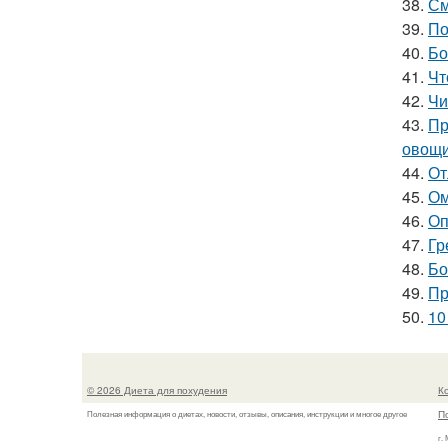
38.
См
39.
По
40.
Бо
41.
Чт
42.
Чи
43.
Пр
овощи
44.
От
45.
Ом
46.
Оп
47.
Гр
48.
Бо
49.
Пр
50.
10
© 2026 Диета для похудения
К
П
Полезная информация о диетах, новости, отзывы, описания, инструкции и многое другое
г.