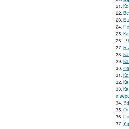
21.
Ко
22.
Вс
23.
Ещ
24.
По
25.
Ка
26.
- 
27.
Бы
28.
Ка
29.
Ка
30.
Фа
31.
Ко
32.
Ка
33.
Ка
и вер
34.
Эф
35.
От
36.
По
37.
Ут