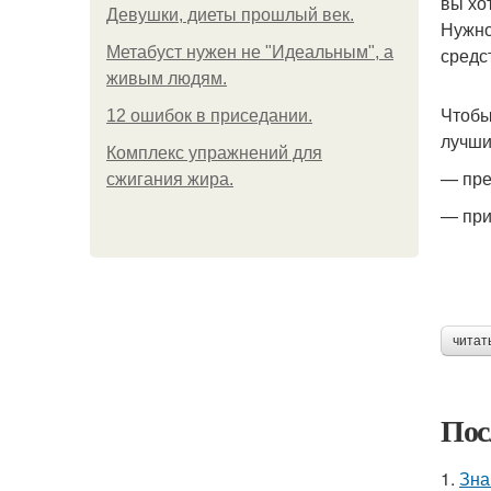
вы хо
Девушки, диеты прошлый век.
Нужно
Метабуст нужен не "Идеальным", а
средс
живым людям.
Чтобы
12 ошибок в приседании.
лучши
Комплекс упражнений для
— пре
сжигания жира.
— при
читат
Пос
1.
Зна