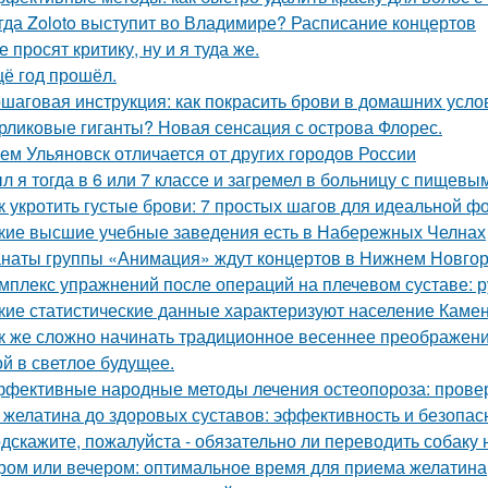
гда Zoloto выступит во Владимире? Расписание концертов
е просят критику, ну и я туда же.
ё год прошёл.
шаговая инструкция: как покрасить брови в домашних усло
рликовые гиганты? Новая сенсация с острова Флорес.
Чем Ульяновск отличается от других городов России
л я тогда в 6 или 7 классе и загремел в больницу с пищевы
к укротить густые брови: 7 простых шагов для идеальной 
кие высшие учебные заведения есть в Набережных Челнах
наты группы «Анимация» ждут концертов в Нижнем Новго
мплекс упражнений после операций на плечевом суставе: 
кие статистические данные характеризуют население Камен
к же сложно начинать традиционное весеннее преображен
ой в светлое будущее.
фективные народные методы лечения остеопороза: прове
 желатина до здоровых суставов: эффективность и безопас
дскажите, пожалуйста - обязательно ли переводить собаку 
ром или вечером: оптимальное время для приема желатина