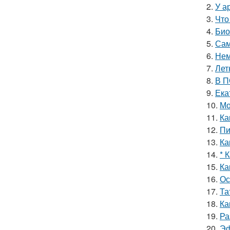
2.
У а
3.
Что
4.
Био
5.
Сам
6.
Нем
7.
Лет
8.
В П
9.
Ека
10.
Мо
11.
Ка
12.
Пи
13.
Ка
14.
* 
15.
Ка
16.
Ос
17.
Та
18.
Ка
19.
Ра
20.
Эф