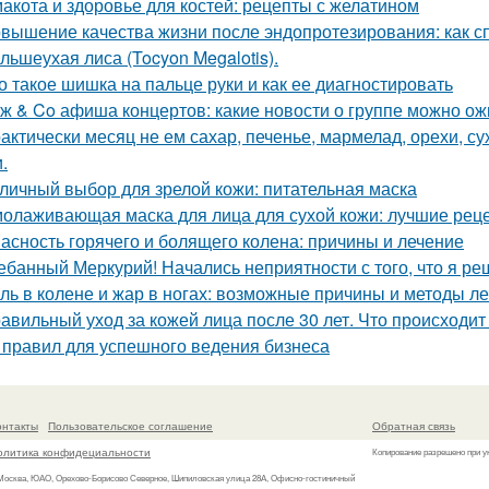
акота и здоровье для костей: рецепты с желатином
вышение качества жизни после эндопротезирования: как с
льшеухая лиса (Tocyon Megalotis).
о такое шишка на пальце руки и как ее диагностировать
ж & Co афиша концертов: какие новости о группе можно ож
актически месяц не ем сахар, печенье, мармелад, орехи, с
.
личный выбор для зрелой кожи: питательная маска
олаживающая маска для лица для сухой кожи: лучшие рец
асность горячего и болящего колена: причины и лечение
ебанный Меркурий! Начались неприятности с того, что я ре
ль в колене и жар в ногах: возможные причины и методы л
авильный уход за кожей лица после 30 лет. Что происходит 
 правил для успешного ведения бизнеса
онтакты
Пользовательское соглашение
Обратная связь
олитика конфидециальности
Копирование разрешено при у
 Москва, ЮАО, Орехово-Борисово Северное, Шипиловская улица 28А, Офисно-гостиничный