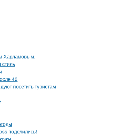
ом Харламовым.
 стиль
и
осле 40
дуют посетить туристам
и
етоды
oss поделились!
 кожи