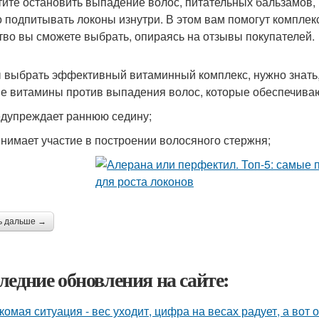
тите остановить выпадение волос, питательных бальзамов,
 подпитывать локоны изнутри. В этом вам помогут компле
тво вы сможете выбрать, опираясь на отзывы покупателей.
 выбрать эффективный витаминный комплекс, нужно знать
е витамины против выпадения волос, которые обеспечиваю
дупреждает раннюю седину;
нимает участие в построении волосяного стержня;
ь дальше →
ледние обновления на сайте:
комая ситуация - вес уходит, цифра на весах радует, а вот о