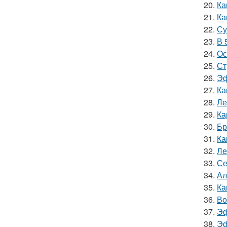
20.
Ка
21.
Ка
22.
Су
23.
В 
24.
Ос
25.
Ст
26.
Эф
27.
Ка
28.
Ле
29.
Ка
30.
Бр
31.
Ка
32.
Ле
33.
Се
34.
Ал
35.
Ка
36.
Во
37.
Эф
38.
Эф