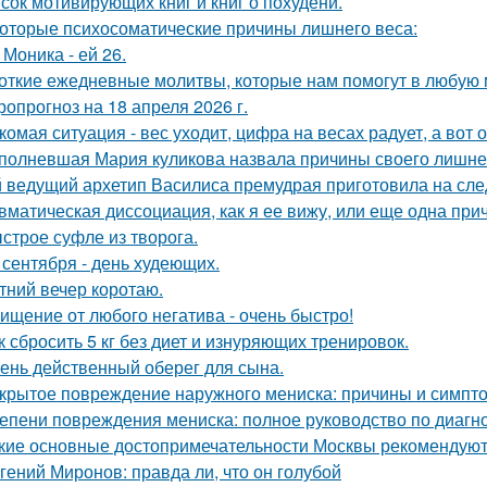
сок мотивирующих книг и книг о похудени.
оторые психосоматические причины лишнего веса:
 Моника - ей 26.
откие ежедневные молитвы, которые нам помогут в любую 
ропрогноз на 18 апреля 2026 г.
комая ситуация - вес уходит, цифра на весах радует, а вот о
полневшая Мария куликова назвала причины своего лишнег
 ведущий архетип Василиса премудрая приготовила на сл
вматическая диссоциация, как я ее вижу, или еще одна прич
строе суфле из творога.
 сентября - день худеющих.
тний вечер коротаю.
ищение от любого негатива - очень быстро!
к сбросить 5 кг без диет и изнуряющих тренировок.
ень действенный оберег для сына.
крытое повреждение наружного мениска: причины и симпт
епени повреждения мениска: полное руководство по диагн
кие основные достопримечательности Москвы рекомендуют 
гений Миронов: правда ли, что он голубой