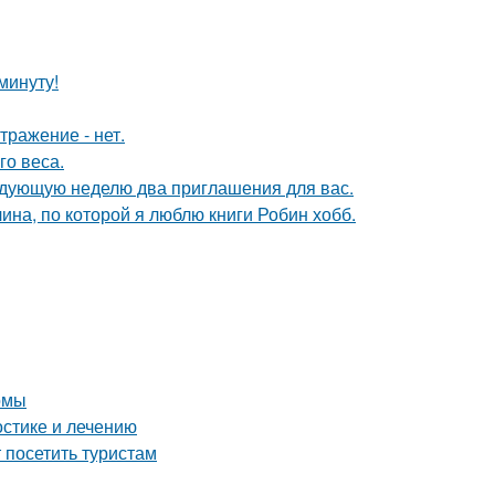
минуту!
тражение - нет.
о веса.
едующую неделю два приглашения для вас.
ина, по которой я люблю книги Робин хобб.
омы
остике и лечению
посетить туристам