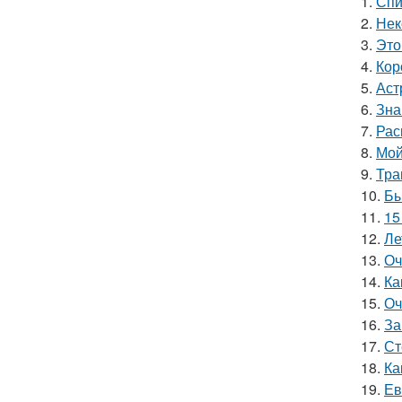
1.
Спи
2.
Нек
3.
Это
4.
Кор
5.
Аст
6.
Зна
7.
Рас
8.
Мой
9.
Тра
10.
Бы
11.
15
12.
Ле
13.
Оч
14.
Ка
15.
Оч
16.
За
17.
Ст
18.
Ка
19.
Ев