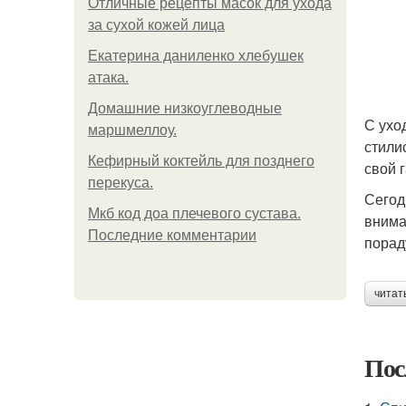
Отличные рецепты масок для ухода
за сухой кожей лица
Екатерина даниленко хлебушек
атака.
Домашние низкоуглеводные
С ухо
маршмеллоу.
стили
Кефирный коктейль для позднего
свой 
перекуса.
Сегод
Мкб код доа плечевого сустава.
внима
Последние комментарии
порад
читат
Пос