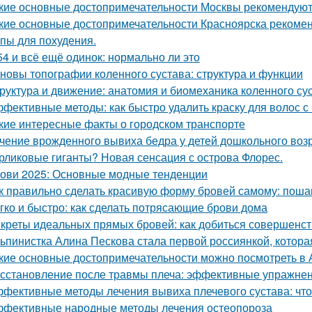
кие основные достопримечательности Москвы рекомендуют 
кие основные достопримечательности Красноярска рекомен
пы для похудения.
54 и всё ещё одинок: нормально ли это
новы топографии коленного сустава: структура и функции
руктура и движение: анатомия и биомеханика коленного су
фективные методы: как быстро удалить краску для волос с
кие интересные факты о городском транспорте
чение врожденного вывиха бедра у детей дошкольного воз
рликовые гиганты? Новая сенсация с острова Флорес.
ови 2025: Основные модные тенденции
к правильно сделать красивую форму бровей самому: поша
гко и быстро: как сделать потрясающие брови дома
креты идеальных прямых бровей: как добиться совершенс
ьпинистка Алина Пескова стала первой россиянкой, котора
кие основные достопримечательности можно посмотреть в 
сстановление после травмы плеча: эффективные упражнен
фективные методы лечения вывиха плечевого сустава: что
фективные народные методы лечения остеопороза