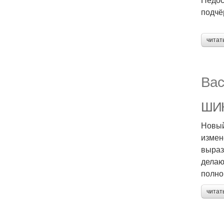
подчё
читат
Вас
ШИК
Новый
измен
выраз
делаю
полно
читат