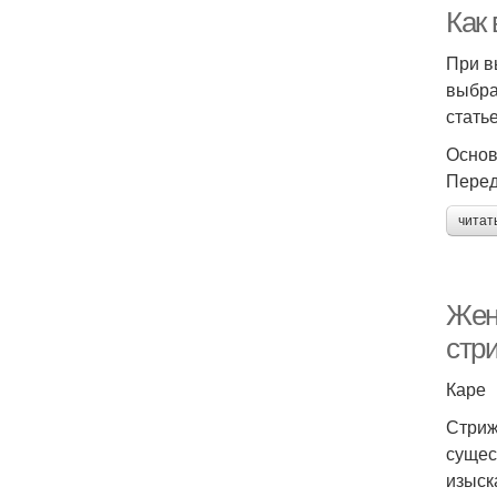
Как 
При в
выбра
стать
Основ
Перед
читат
Жен
стри
Каре
Стриж
сущес
изыск