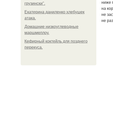
ниже 
грузински".
на ко
Екатерина даниленко хлебушек
не за
атака.
не ра
Домашние низкоуглеводные
маршмеллоу.
Кефирный коктейль для позднего
перекуса.