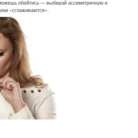
е можешь обойтись — выбирай ассиметричную и
щеки «сглаживаются».