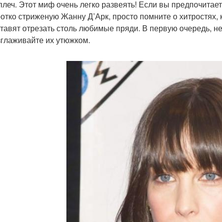
плеч. Этот миф очень легко развеять! Если вы предпочитае
ротко стриженую Жанну Д’Арк, просто помните о хитростях,
ставят отрезать столь любимые пряди. В первую очередь, н
зглаживайте их утюжком.