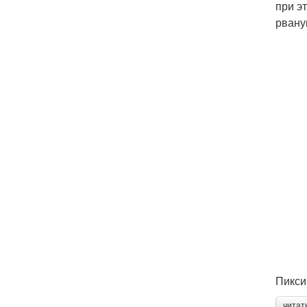
при э
рвану
Пикси
читат