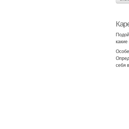
Каре
Подой
какие
Особе
Опред
себя в