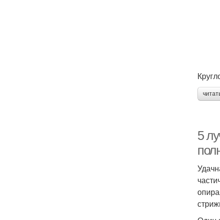
Кругл
читат
5 лу
пол
Удачн
части
опира
стриж