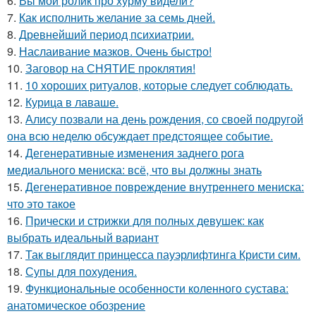
6.
Вы мой ролик про хурму видели?
7.
Как исполнить желание за семь дней.
8.
Древнейший период психиатрии.
9.
Наслаивание мазков. Очень быстро!
10.
Заговор на СНЯТИЕ проклятия!
11.
10 хороших ритуалов, которые следует соблюдать.
12.
Курица в лаваше.
13.
Алису позвали на день рождения, со своей подругой
она всю неделю обсуждает предстоящее событие.
14.
Дегенеративные изменения заднего рога
медиального мениска: всё, что вы должны знать
15.
Дегенеративное повреждение внутреннего мениска:
что это такое
16.
Прически и стрижки для полных девушек: как
выбрать идеальный вариант
17.
Так выглядит принцесса пауэрлифтинга Кристи сим.
18.
Супы для похудения.
19.
Функциональные особенности коленного сустава:
анатомическое обозрение