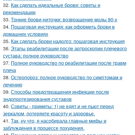
32.
Как сделать идеальные брови: советы и
рекомендации
33.
Тонкие брови-ниточки: возвращение моды 90-х
34.
Пошаговая инструкция: как оформить брови в
домашних условиях
35.
Как сделать брови надолго: пошаговая инструкция
36.
Этапы реабилитации после артроскопии плечевого
сустава: полное руководство
37.
Полное руководство по реабилитации после травм
плеча
38.
Остеопороз: полное руководство по симптомам и
лечению
39.
Способы предотвращения инфекции после
эндопротезирования суставов
40.
Советы - приметы: 1) не едят и не пьют перед
зеркалом, потеряете красоту и здоровье.
41.
Так, ну что, я насобирала главные мифы и
заблуждения в процессе похудения.