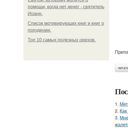
помощи, когда нет денег - святитель
Иоанн.
Список мотивирующих книг и книг о
похудении.
Топ 10 самых полезных орехов.
Препа
читат
Пос
1.
Мет
2.
Как
3.
Мне
жалет