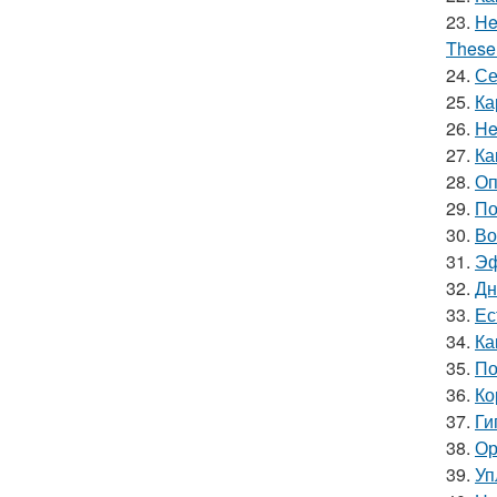
23.
He
These 
24.
Се
25.
Ка
26.
He
27.
Ка
28.
Оп
29.
По
30.
Во
31.
Эф
32.
Дн
33.
Ес
34.
Ка
35.
По
36.
Ко
37.
Ги
38.
Ор
39.
Уп