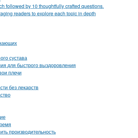
h followed by 10 thoughtfully crafted questions.
ging readers to explore each topic in depth
инающих
ого сустава
ия для быстрого выздоровления
вои плечи
сти без лекарств
дство
ние
время
шить производительность