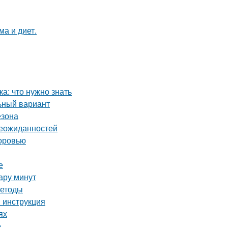
ма и диет.
а: что нужно знать
ьный вариант
езона
неожиданностей
доровью
е
пару минут
методы
 инструкция
ях
е