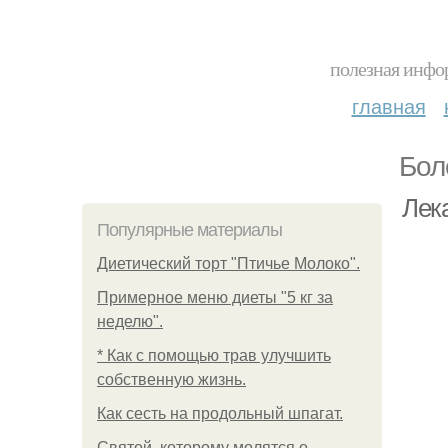
полезная инфор
главная
Бол
Лек
Популярные материалы
Диетический торт "Птичье Молоко".
Примерное меню диеты "5 кг за
неделю".
* Как с помощью трав улучшить
собственную жизнь.
Как сесть на продольный шпагат.
Святой, которому молятся о