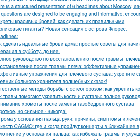
re is a structured presentation of 6 headlines about Moscow, eac
questions are designed to be engaging and informative, encoura
креты красивых бровей: как сделать их правильными
рликовые гиганты? Новая сенсация с острова Флорес.
adlines:
к сделать идеальные брови дома: простые советы для нач
ерация в субботу, до нее.
лное руководство по восстановлению после травмы плечев
сстановление после травмы плеча: эффективные упражнен
фективные упражнения для плечевого сустава: укрепите с
евник больного хранителя волшебных сказок!
тественные методы борьбы с остеопорозом: как укрепить ко
к травы помогают укрепить кости и суставы: полное руково
нимание хромоты после замены тазобедренного сустава
роткое, но сильное - никогда!
грома у основания пальца руки: причины, симптомы и лече
кестр CAGMO: где и когда пройдут концерты в ближайшее 
лотнение у основания пальца: как избежать травмы и улуч