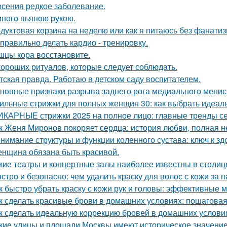
рсения редкое заболевание.
ного пьяною рукою.
дуктовая корзина на неделю или как я питаюсь без фанатиз
 правильно делать кардио - тренировку.
цы кора восстановите.
хороших ритуалов, которые следует соблюдать.
тская правда. Работаю в детском саду воспитателем.
новные признаки разрыва заднего рога медиального мениск
ильные стрижки для полных женщин 30: как выбрать идеал
КАРНЫЕ стрижки 2025 на полное лицо: главные тренды с
к Женя Миронов покоряет сердца: история любви, полная 
нимание структуры и функции коленного сустава: ключ к з
нщина обязана быть красивой.
кие театры и концертные залы наиболее известны в столиц
стро и безопасно: чем удалить краску для волос с кожи за 
к быстро убрать краску с кожи рук и головы: эффективные 
к сделать красивые брови в домашних условиях: пошаговая
к сделать идеальную коррекцию бровей в домашних услови
кие улицы и площади Москвы имеют историческое значени