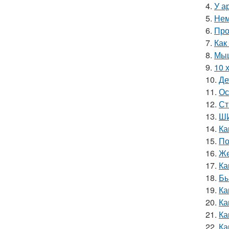
4.
У а
5.
Нем
6.
Про
7.
Как
8.
Мыш
9.
10 
10.
Де
11.
Ос
12.
Ст
13.
ШИ
14.
Ка
15.
По
16.
Же
17.
Ка
18.
Бы
19.
Ка
20.
Ка
21.
Ка
22.
Ка