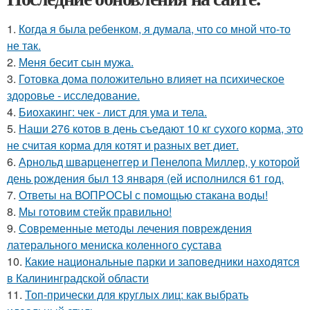
1.
Когда я была ребенком, я думала, что со мной что-то
не так.
2.
Меня бесит сын мужа.
3.
Готовка дома положительно влияет на психическое
здоровье - исследование.
4.
Биохакинг: чек - лист для ума и тела.
5.
Наши 276 котов в день съедают 10 кг сухого корма, это
не считая корма для котят и разных вет диет.
6.
Арнольд шварценеггер и Пенелопа Миллер, у которой
день рождения был 13 января (ей исполнился 61 год.
7.
Ответы на ВОПРОСЫ с помощью стакана воды!
8.
Мы готовим стейк правильно!
9.
Современные методы лечения повреждения
латерального мениска коленного сустава
10.
Какие национальные парки и заповедники находятся
в Калининградской области
11.
Топ-прически для круглых лиц: как выбрать