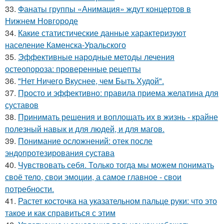
33.
Фанаты группы «Анимация» ждут концертов в
Нижнем Новгороде
34.
Какие статистические данные характеризуют
население Каменска-Уральского
35.
Эффективные народные методы лечения
остеопороза: проверенные рецепты
36.
"Нет Ничего Вкуснее, чем Быть Худой".
37.
Просто и эффективно: правила приема желатина для
суставов
38.
Принимать решения и воплощать их в жизнь - крайне
полезный навык и для людей, и для магов.
39.
Понимание осложнений: отек после
эндопротезирования сустава
40.
Чувствовать себя. Только тогда мы можем понимать
своё тело, свои эмоции, а самое главное - свои
потребности.
41.
Растет косточка на указательном пальце руки: что это
такое и как справиться с этим