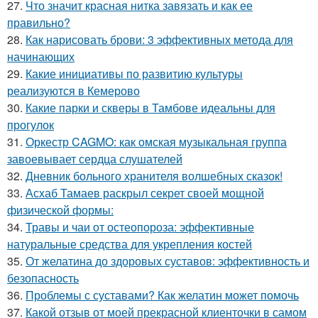
27.
Что значит красная нитка завязать и как ее
правильно?
28.
Как нарисовать брови: 3 эффективных метода для
начинающих
29.
Какие инициативы по развитию культуры
реализуются в Кемерово
30.
Какие парки и скверы в Тамбове идеальны для
прогулок
31.
Оркестр CAGMO: как омская музыкальная группа
завоевывает сердца слушателей
32.
Дневник больного хранителя волшебных сказок!
33.
Асхаб Тамаев раскрыл секрет своей мощной
физической формы:
34.
Травы и чаи от остеопороза: эффективные
натуральные средства для укрепления костей
35.
От желатина до здоровых суставов: эффективность и
безопасность
36.
Проблемы с суставами? Как желатин может помочь
37.
Какой отзыв от моей прекрасной клиенточки в самом