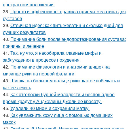
прекрасном положении.
38.
Просто и эффективно: правила приема желатина для
суставов
39.
Отличная идея: как пить желатин и сколько дней для
лучших результатов
40.
Понимание боли после эндопротезирования сустава:
причины и лечение
41.
Так, ну что, я насобирала главные мифы и
заблуждения в процессе похудения.
42.
Понимание физиологии и анатомии шишек на
мизинце руки на первой фаланги
43.
Шишка на большом пальце руки: как ее избежать и
как ее лечить
44.
Как отголоски бурной молодости и беспощадное
время крадут у Анджелины Джоли ее красоту.
45.
Удалили 40 миом и сохранили матку!
46.
Как увлажнить кожу лица с помощью домашних
масок
47.
Гребанный Меркурий! Начались неприятности с того,