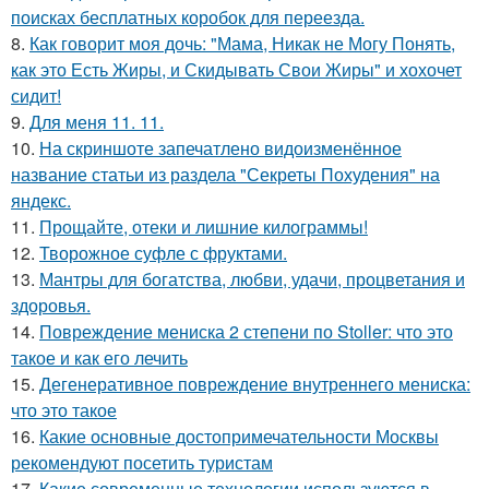
поисках бесплатных коробок для переезда.
8.
Как говорит моя дочь: "Мама, Никак не Могу Понять,
как это Есть Жиры, и Скидывать Свои Жиры" и хохочет
сидит!
9.
Для меня 11. 11.
10.
На скриншоте запечатлено видоизменённое
название статьи из раздела "Секреты Похудения" на
яндекс.
11.
Прощайте, отеки и лишние килограммы!
12.
Творожное суфле с фруктами.
13.
Мантры для богатства, любви, удачи, процветания и
здоровья.
14.
Повреждение мениска 2 степени по Stoller: что это
такое и как его лечить
15.
Дегенеративное повреждение внутреннего мениска:
что это такое
16.
Какие основные достопримечательности Москвы
рекомендуют посетить туристам
17.
Какие современные технологии используются в