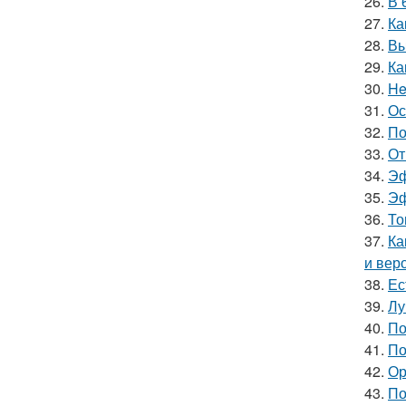
26.
В 
27.
Ка
28.
Вы
29.
Ка
30.
He
31.
Ос
32.
По
33.
От
34.
Эф
35.
Эф
36.
То
37.
Ка
и вер
38.
Ес
39.
Лу
40.
По
41.
По
42.
Ор
43.
По