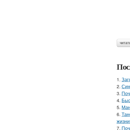
читат
Пос
1.
Заг
2.
Син
3.
Поч
4.
Быс
5.
Ман
6.
Тан
жизни
7.
Поч