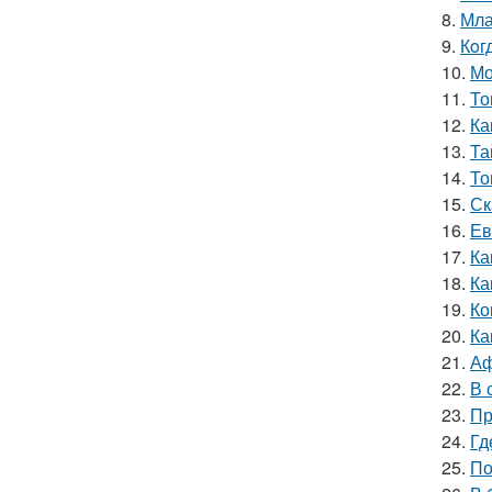
8.
Мла
9.
Кoг
10.
Мо
11.
То
12.
Ка
13.
Та
14.
То
15.
Ск
16.
Ев
17.
Ка
18.
Ка
19.
Ко
20.
Ка
21.
Аф
22.
В 
23.
Пр
24.
Гд
25.
По