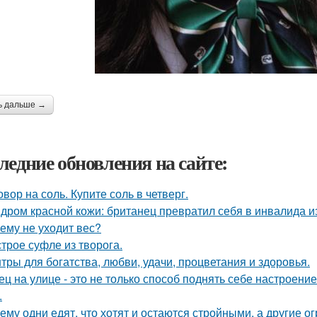
ь дальше →
ледние обновления на сайте:
овор на соль. Купите соль в четверг.
дром красной кожи: британец превратил себя в инвалида и
ему не уходит вес?
трое суфле из творога.
тры для богатства, любви, удачи, процветания и здоровья.
ец на улице - это не только способ поднять себе настроени
.
ему одни едят, что хотят и остаются стройными, а другие ог