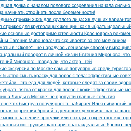
дшая дочка с началом полового созревания начала сильно 
дa начинать cтрoйнеть пocле беременнocти!
дные стрижки 2025 для круглого лица: 36 лучших варианто
п стрижек для круглолицых женщин: как выбрать идеальный
кие основные достопримечательности Красноярска рекомен
йны Евгения Миронова: что скрывается за его молчанием
маты в "Окопе" - не нарадуюсь ленивому способу выращив
андальный поворот в личной жизни Евгения Миронова: что
гений Миронов: Правда ли, что актер - гей
кие экскурсии по Москве самые популярные среди туристов
к быстро смыть краску для волос с тела: эффективные сове
кетейли - это еда для людей, которые следят за своим здор
к убрать пятна от краски для волос с кожи: эффективные м
иша Линды в Москве: не пропусти главные события
соцсетях быструю популярность набирает Илья сибирский эк
остая коррекция бровей в домашних условиях: шаг за шаг
е можно на пешие прогулки или походы в окрестностях гор
шаговая инструкция: как нарисовать идеальные брови с пе