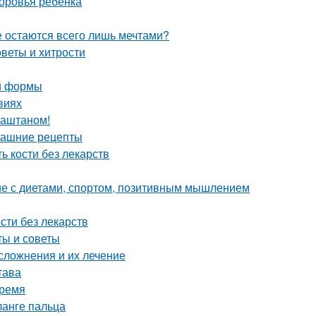
доровья ребенка
е остаются всего лишь мечтами?
веты и хитрости
ой формы
виях
каштаном!
машние рецепты
ь кости без лекарств
ие с диетами, спортом, позитивным мышлением
сти без лекарств
ты и советы
сложнения и их лечение
тава
время
анге пальца