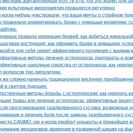
6 месяцев ацетабулярный угол 18,5 гр: что это значит для з
кие культурные мероприятия проводятся регулярно
 когда-нибудь чувствовали, что ваши мечты о стройном тел
к правильно корректировать брови с помощью косметики: со
adlines:
новные правила коррекции бровей: как добиться идеальн
шаговая инструкция: как оформить брови в домашних усло
кройте для себя секрет эффективного похудения с жидким 
фективные методы лечения остеопороза: препараты и до
фективные народные средства от остеопороза: как укрепит
п вопросов про липолитики.
к же сложно начинать традиционное весеннее преображен
ой в светлое будущее.
тественные методы борьбы с остеопорозом: как укрепить ко
чшие травы для лечения остеопороза: эффективные рецеп
сле протезирования тазобедренного сустава: возможные о
нимание и лечение боли после замены тазобедренного сус
кестр CAGMO: где и когда пройдут концерты в ближайшее 
нимание механизмов движения в подвижной шишке на фал