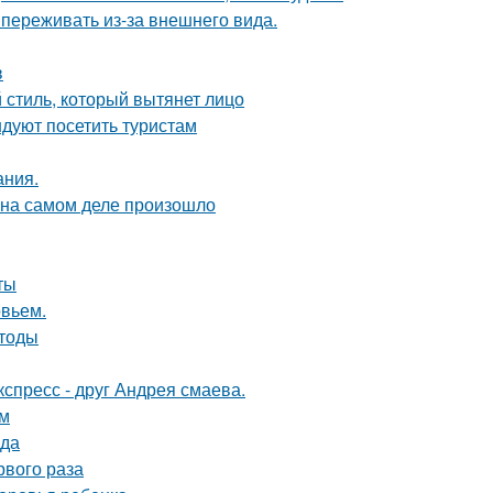
переживать из-за внешнего вида.
в
 стиль, который вытянет лицо
дуют посетить туристам
ания.
 на самом деле произошло
ты
овьем.
етоды
спресс - друг Андрея смаева.
ом
ода
рвого раза