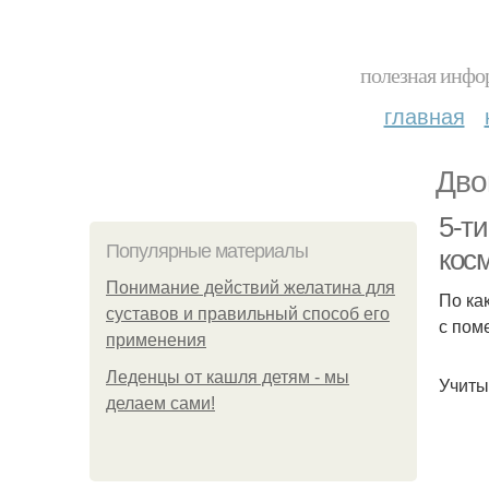
полезная инфор
главная
Дво
5-т
Популярные материалы
кос
Понимание действий желатина для
По ка
суставов и правильный способ его
с пом
применения
Леденцы от кашля детям - мы
Учиты
делаем сами!