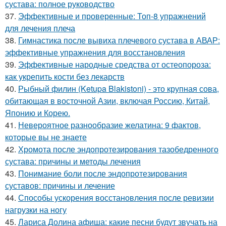
сустава: полное руководство
37.
Эффективные и проверенные: Топ-8 упражнений
для лечения плеча
38.
Гимнастика после вывиха плечевого сустава в АВАР:
эффективные упражнения для восстановления
39.
Эффективные народные средства от остеопороза:
как укрепить кости без лекарств
40.
Рыбный филин (Ketupa Blakistoni) - это крупная сова,
обитающая в восточной Азии, включая Россию, Китай,
Японию и Корею.
41.
Невероятное разнообразие желатина: 9 фактов,
которые вы не знаете
42.
Хромота после эндопротезирования тазобедренного
сустава: причины и методы лечения
43.
Понимание боли после эндопротезирования
суставов: причины и лечение
44.
Способы ускорения восстановления после ревизии
нагрузки на ногу
45.
Лариса Долина афиша: какие песни будут звучать на