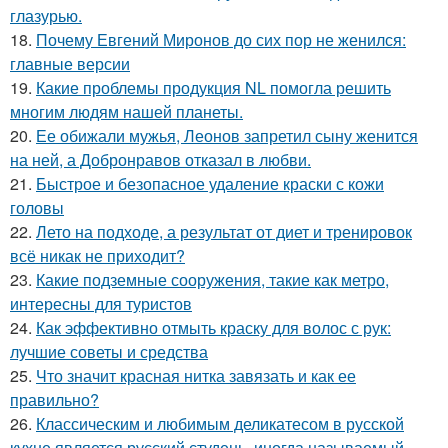
глазурью.
18.
Почему Евгений Миронов до сих пор не женился:
главные версии
19.
Какие проблемы продукция NL помогла решить
многим людям нашей планеты.
20.
Ее обижали мужья, Леонов запретил сыну женится
на ней, а Добронравов отказал в любви.
21.
Быстрое и безопасное удаление краски с кожи
головы
22.
Лето на подходе, а результат от диет и тренировок
всё никак не приходит?
23.
Какие подземные сооружения, такие как метро,
интересны для туристов
24.
Как эффективно отмыть краску для волос с рук:
лучшие советы и средства
25.
Что значит красная нитка завязать и как ее
правильно?
26.
Классическим и любимым деликатесом в русской
кухне является русский студень, иногда называемый