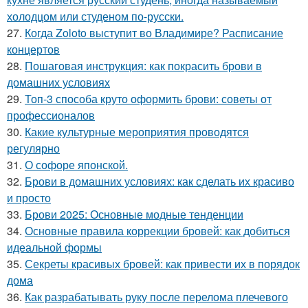
холодцом или студеном по-русски.
27.
Когда Zoloto выступит во Владимире? Расписание
концертов
28.
Пошаговая инструкция: как покрасить брови в
домашних условиях
29.
Топ-3 способа круто оформить брови: советы от
профессионалов
30.
Какие культурные мероприятия проводятся
регулярно
31.
О софоре японской.
32.
Брови в домашних условиях: как сделать их красиво
и просто
33.
Брови 2025: Основные модные тенденции
34.
Основные правила коррекции бровей: как добиться
идеальной формы
35.
Секреты красивых бровей: как привести их в порядок
дома
36.
Как разрабатывать руку после перелома плечевого