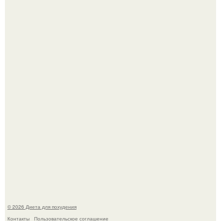
Как разогнать метаболизм.
Синдром красной кожи: британец превратил себя в
инвалида из-за бесконтрольного использования мази.
© 2026 Диета для похудения
Контакты
Пользовательское соглашение