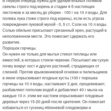
В первую очередь нужна для удобрительных поливов
свеклы строго под корень в стадии 4-5 настоящих
листочков и за месяц до уборки - 100 г на 10 л воды. Для
полива лука (тоже строго под корень), если есть угроза
повреждения луковой мухой - 0, 5 ст. Соли на 10 л воды.
Солью обильно присыпают срезанный хрен, растущий в
неположенном месте. Это помогает сдержать его
развитие.
Порошок горчицы.
Он нужен не только для мытья стекол теплицы или
емкостей, в которых стояли черенки. Посыпают им сухую
почву вокруг хост и других растений, страдающих от
слизней. Против крыжовниковой огневки и пилильщиков
в июне опрыскивают ягодные кусты (100 г порошка
горчицы на 10 л воды, настаивают 2 дня, процеживают,
разбавляют пополам водой и добавляют 40 г мыла на
каждые 10 л. этим же настоем опрыскивают плодовые
деревья через 15-20 дней после цветения. Он помогает
избавиться от гусениц яблоневой плодожорки и