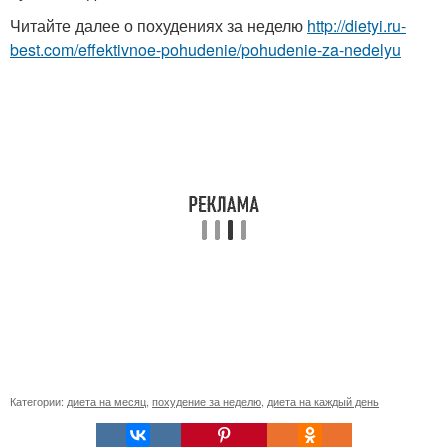
Читайте далее о похудениях за неделю
http://dietyi.ru-
best.com/effektivnoe-pohudenie/pohudenie-za-nedelyu
Категории:
диета на месяц
,
похудение за неделю
,
диета на каждый день