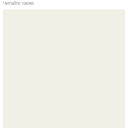
Читайте также
Обвисший животик убирается на %.
Метабуст нужен не "Идеальным", а живым людям.