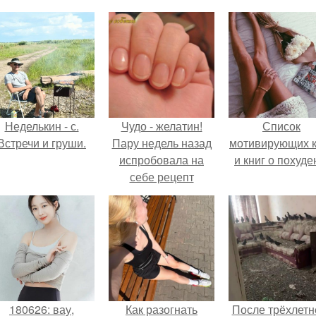
Неделькин - с.
Чудо - желатин!
Список
Встречи и груши.
Пару недель назад
мотивирующих к
испробовала на
и книг о похуде
себе рецепт
приёма желатина
по утрам.
180626: вау,
Как разогнать
После трёхлетн