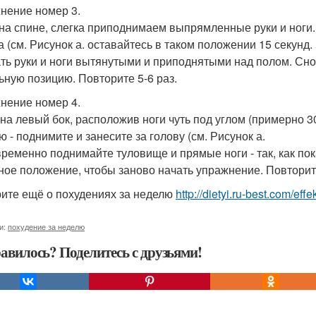
нение номер 3.
на спине, слегка приподнимаем выпрямленные руки и ног
а (см. Рисунок а. оставайтесь в таком положении 15 секунд
ть руки и ноги вытянутыми и приподнятыми над полом. Снов
ьную позицию. Повторите 5-6 раз.
нение номер 4.
 на левый бок, расположив ноги чуть под углом (примерно 3
ю - поднимите и занесите за голову (см. Рисунок а.
ременно поднимайте туловище и прямые ноги - так, как пок
ное положение, чтобы заново начать упражнение. Повторите
ите ещё о похудениях за неделю
http://dietyi.ru-best.com/e
и:
похудение за неделю
авилось? Поделитесь с друзьями!