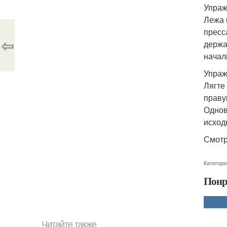
Упраж
Лежа 
пресс
⇦
держа
начал
Упраж
Лягте
праву
Однов
исход
Смотр
Категори
Понр
Читайте также