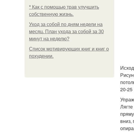
* Как с помощью трав улучшить
собственную жизнь.
Уход за собой по дням недели на
месяц. План ухода за собой за 30
минут на неделю?
Список мотивирующих книг и книг о
похудении.
Исход
Рисун
потол
20-25 
Упраж
Лягте
пряму
вниз,
опира