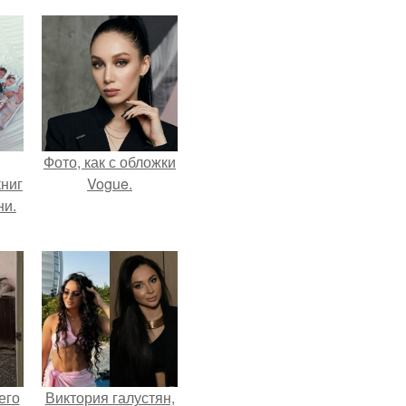
Фото, как с обложки
ниг
Vogue.
ни.
его
Виктория галустян,