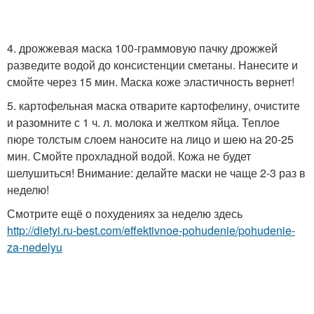
4. дрожжевая маска 100-граммовую пачку дрожжей
разведите водой до консистенции сметаны. Нанесите и
смойте через 15 мин. Маска коже эластичность вернет!
5. картофельная маска отварите картофелину, очистите
и разомните с 1 ч. л. молока и желтком яйца. Теплое
пюре толстым слоем наносите на лицо и шею на 20-25
мин. Смойте прохладной водой. Кожа не будет
шелушиться! Внимание: делайте маски не чаще 2-3 раз в
неделю!
Смотрите ещё о похудениях за неделю здесь
http://dietyi.ru-best.com/effektivnoe-pohudenie/pohudenie-
za-nedelyu