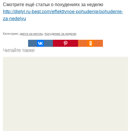
Смотрите ещё статьи о похудениях за неделю
http://dietyi.ru-best.com/effektivnoe-pohudenie/pohudenie-
za-nedelyu
Категории:
диета на месяц
,
похудение за неделю
Читайте также
Похудеть просто! Соблюдай эти правила и вес начнёт
уходить сам?