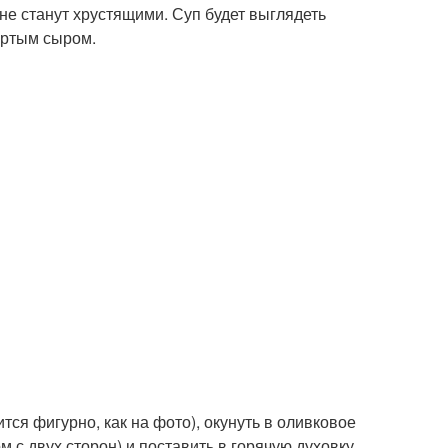
не станут хрустящими. Суп будет выглядеть
тертым сыром.
ится фигурно, как на фото), окунуть в оливковое
 с двух сторон) и поставить в горячую духовку