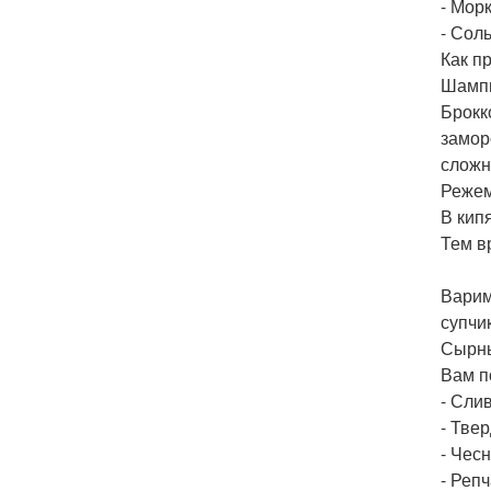
- Морк
- Сол
Как п
Шампи
Брокк
замор
сложн
Режем
В кип
Тем в
Варим
супчи
Сырны
Вам п
- Слив
- Твер
- Чесн
- Репч