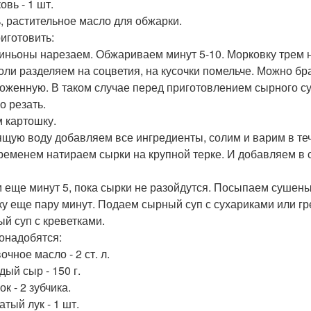
овь - 1 шт.
ь, растительное масло для обжарки.
риготовить:
ньоны нарезаем. Обжариваем минут 5-10. Морковку трем н
оли разделяем на соцветия, на кусочки помельче. Можно бра
оженную. В таком случае перед приготовлением сырного суп
о резать.
 картошку.
ящую воду добавляем все ингредиенты, солим и варим в теч
ременем натираем сырки на крупной терке. И добавляем в с
 еще минут 5, пока сырки не разойдутся. Посыпаем сушены
ку еще пару минут. Подаем сырный суп с сухариками или гр
й суп с креветками.
онадобятся:
очное масло - 2 ст. л.
дый сыр - 150 г.
ок - 2 зубчика.
атый лук - 1 шт.