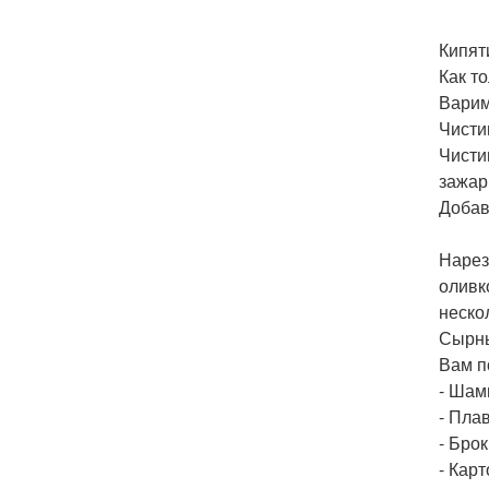
Кипят
Как т
Варим
Чисти
Чисти
зажар
Добав
Нарез
оливк
неско
Сырны
Вам п
- Шам
- Пла
- Брок
- Карт