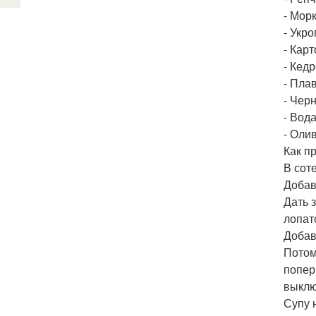
- Морк
- Укро
- Карт
- Кедр
- Пла
- Чер
- Вода
- Олив
Как п
В сот
Добав
Дать 
лопат
Добав
Потом
попер
выклю
Супу 