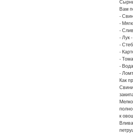
Сырны
Вам п
- Сви
- Мягк
- Слив
- Лук -
- Стеб
- Карт
- Тома
- Вода
- Лом
Как п
Свини
закип
Мелко
полно
к ово
Влива
петру