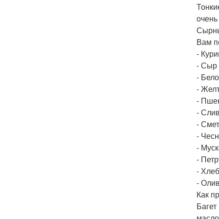
Тонки
очень
Сырны
Вам п
- Кури
- Сыр 
- Бело
- Желт
- Пшен
- Слив
- Смет
- Чесн
- Мус
- Петр
- Хлеб
- Оли
Как п
Багет
масло