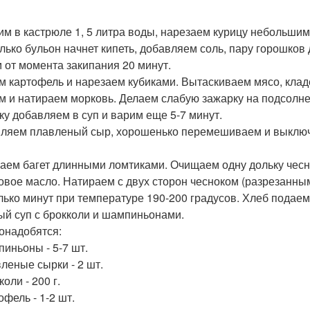
им в кастрюле 1, 5 литра воды, нарезаем курицу небольшим
олько бульон начнет кипеть, добавляем соль, пару горошков
 от момента закипания 20 минут.
м картофель и нарезаем кубиками. Вытаскиваем мясо, кладе
м и натираем морковь. Делаем слабую зажарку на подсолне
ку добавляем в суп и варим еще 5-7 минут.
ляем плавленый сыр, хорошенько перемешиваем и выключ
аем багет длинными ломтиками. Очищаем одну дольку чесно
овое масло. Натираем с двух сторон чесноком (разрезанным
лько минут при температуре 190-200 градусов. Хлеб подаем 
й суп с брокколи и шампиньонами.
онадобятся:
пиньоны - 5-7 шт.
вленые сырки - 2 шт.
коли - 200 г.
офель - 1-2 шт.