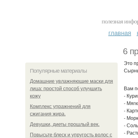
полезная инфор
главная
6 п
Это п
Сырны
Популярные материалы
Домашние увлажняющие маски для
Вам п
лица: простой способ улучшить
- Кури
кожу
- Мягк
Комплекс упражнений для
- Карт
сжигания жира.
- Морк
Девушки, диеты прошлый век.
- Сол
- Раст
Повысьте блеск и упругость волос с