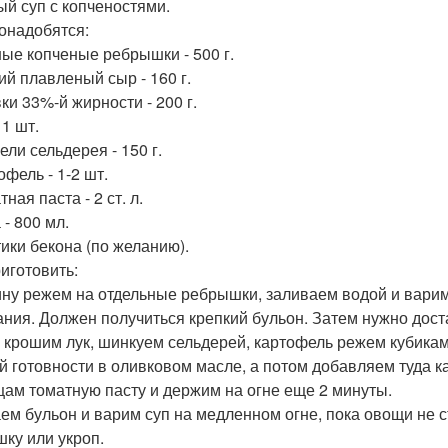
й суп с копченостями.
онадобятся:
ные копченые ребрышки - 500 г.
ий плавленый сыр - 160 г.
ки 33%-й жирности - 200 г.
 1 шт.
ели сельдерея - 150 г.
офель - 1-2 шт.
тная паста - 2 ст. л.
 - 800 мл.
тики бекона (по желанию).
риготовить:
ну режем на отдельные ребрышки, заливаем водой и варим
ания. Должен получиться крепкий бульон. Затем нужно дост
 крошим лук, шинкуем сельдерей, картофель режем кубиками
й готовности в оливковом масле, а потом добавляем туда 
щам томатную пасту и держим на огне еще 2 минуты.
ем бульон и варим суп на медленном огне, пока овощи не с
шку или укроп.