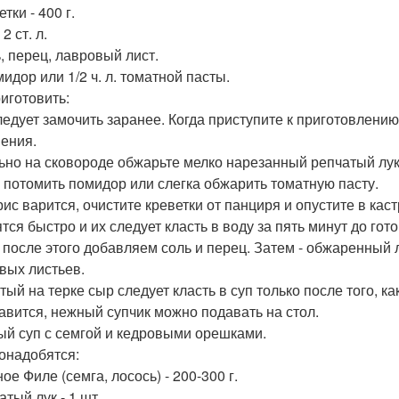
етки - 400 г.
 2 ст. л.
ь, перец, лавровый лист.
мидор или 1/2 ч. л. томатной пасты.
риготовить:
ледует замочить заранее. Когда приступите к приготовлению
пения.
ьно на сковороде обжарьте мелко нарезанный репчатый лук.
 потомить помидор или слегка обжарить томатную пасту.
рис варится, очистите креветки от панциря и опустите в ка
тся быстро и их следует класть в воду за пять минут до гот
 после этого добавляем соль и перец. Затем - обжаренный 
вых листьев.
тый на терке сыр следует класть в суп только после того, к
авится, нежный супчик можно подавать на стол.
й суп с семгой и кедровыми орешками.
онадобятся:
ое Филе (семга, лосось) - 200-300 г.
атый лук - 1 шт.