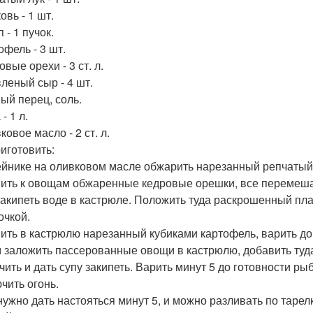
овь - 1 шт.
п - 1 пучок.
офель - 3 шт.
овые орехи - 3 ст. л.
вленый сыр - 4 шт.
ный перец, соль.
 - 1 л.
ковое масло - 2 ст. л.
риготовить:
ейнике на оливковом масле обжарить нарезанный репчатый л
ить к овощам обжаренные кедровые орешки, все перемеша
закипеть воде в кастрюле. Положить туда раскрошенный п
очкой.
ить в кастрюлю нарезанный кубиками картофель, варить до
 заложить пассерованные овощи в кастрюлю, добавить туд
чить и дать супу закипеть. Варить минут 5 до готовности р
чить огонь.
нужно дать настояться минут 5, и можно разливать по тарел