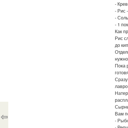
- Крев
- Рис -
- Сол
- 1 по
Как п
Рис с
до ки
Отдел
нужно
Пока 
готовя
Сразу
лавро
Натер
распл
Сырны
⇦
Вам п
- Рыбн
- Репч