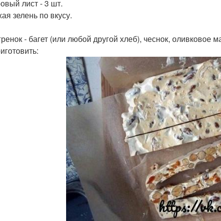
овый лист - 3 шт.
жая зелень по вкусу.
гренок - багет (или любой другой хлеб), чеснок, оливковое м
риготовить: