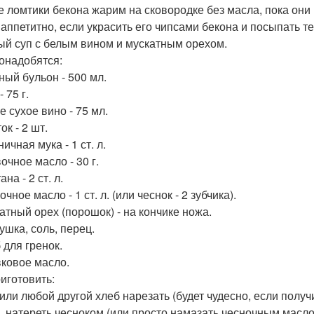
е ломтики бекона жарим на сковородке без масла, пока они 
 аппетитно, если украсить его чипсами бекона и посыпать 
й суп с белым вином и мускатным орехом.
онадобятся:
ный бульон - 500 мл.
- 75 г.
е сухое вино - 75 мл.
ок - 2 шт.
ичная мука - 1 ст. л.
очное масло - 30 г.
ана - 2 ст. л.
очное масло - 1 ст. л. (или чеснок - 2 зубчика).
катный орех (порошок) - на кончике ножа.
ушка, соль, перец.
 для гренок.
вковое масло.
риготовить:
 или любой другой хлеб нарезать (будет чудесно, если получ
, натереть чесноком (или просто намазать чесночным маслом