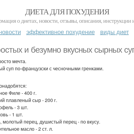
ДИЕТА ДЛЯ ПОХУДЕНИЯ
мация о диетах, новости, отзывы, описания, инструкции 
новости
эффективное похудение
виды диет
ростых и безумно вкусных сырных су
росто мечта.
й суп по-французски с чесночными гренками.
онадобятся:
ное Филе - 400 г.
ий плавленый сыр - 200 г.
офель - 3 шт.
овь - 1 шт.
ь, молотый перец, душистый перец - по вкусу.
ительное масло - 2 ст. л.