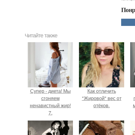
Понр
Читайте также
Супер - диета! Мы
Как отличить
сгоняем
"Жировой" вес от
ненавистный жир!
отёков.
7.