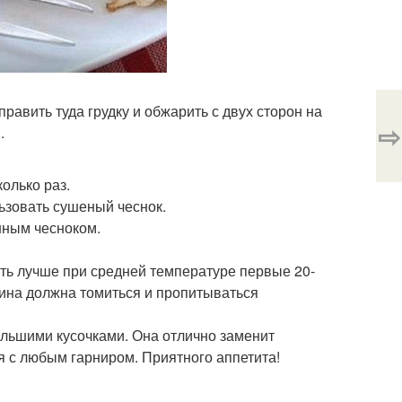
править туда грудку и обжарить с двух сторон на
⇨
.
колько раз.
льзовать сушеный чеснок.
нным чесноком.
ать лучше при средней температуре первые 20-
енина должна томиться и пропитываться
большими кусочками. Она отлично заменит
ся с любым гарниром. Приятного аппетита!