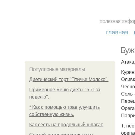
полезная инфор
главная
Буж
Атака
Популярные материалы
Курина
Оливко
Диетический торт "Птичье Молоко".
Чеснок
Примерное меню диеты "5 кг за
Соль 
неделю".
Перец
* Как с помощью трав улучшить
Орега
собственную жизнь.
Папри
Как сесть на продольный шпагат.
1. не
орега
Святой, которому молятся о