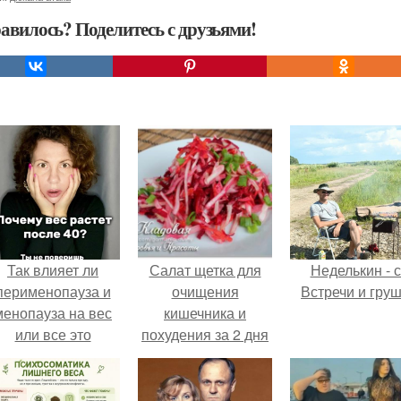
авилось? Поделитесь с друзьями!
Так влияет ли
Салат щетка для
Неделькин - с
перименопауза и
очищения
Встречи и груш
менопауза на вес
кишечника и
или все это
похудения за 2 дня
ерунда?
без диеты. Салат
"Метелка" для
очищения