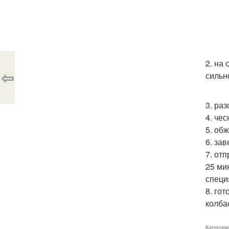
2. на
⇦
сильн
3. ра
4. че
5. об
6. за
7. от
25 ми
специ
8. го
колба
Категори