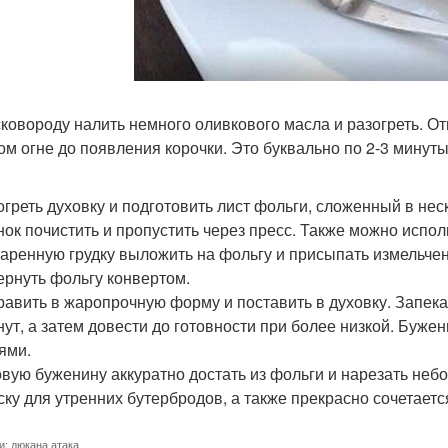
 сковороду налить немного оливкового масла и разогреть. От
ом огне до появления корочки. Это буквально по 2-3 минуты
зогреть духовку и подготовить лист фольги, сложенный в нес
снок почистить и пропустить через пресс. Также можно испо
жаренную грудку выложить на фольгу и присыпать измельче
вернуть фольгу конвертом.
править в жаропрочную форму и поставить в духовку. Запек
нут, а затем довести до готовности при более низкой. Буж
ями.
товую буженину аккуратно достать из фольги и нарезать не
ску для утренних бутербродов, а также прекрасно сочетает
и:
дюкана атака