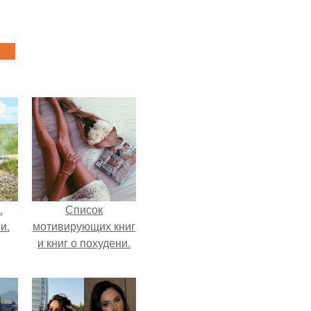
.
Список
и.
мотивирующих книг
и книг о похудени.