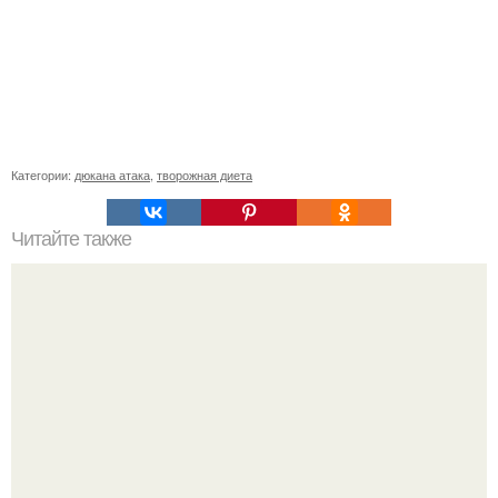
Категории:
дюкана атака
,
творожная диета
Читайте также
10 упражнений для идеальной шеи и красивого
декольте?